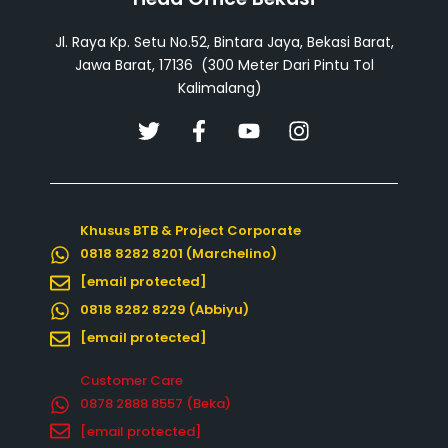
Jl. Raya Kp. Setu No.52, Bintara Jaya, Bekasi Barat,
Jawa Barat, 17136 (300 Meter Dari Pintu Tol
Kalimalang)
T
F
Y
I
w
a
o
n
i
c
u
s
t
e
t
t
t
b
u
a
Khusus BTB & Project Corporate
e
o
b
g
0818 8282 8201 (Marchelino)
r
o
e
r
k
a
[email protected]
-
m
0818 8282 8229 (Abbiyu)
f
[email protected]
Customer Care
0878 2888 8557‬ (Beka)
[email protected]