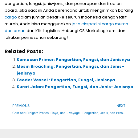
pengertian, fungsi, jenis-jenis, dan penerapan dari free on
board. Jika saat ini Anda berencana untuk mengirimkan barang
cargo
dalam jumlah besar ke seluruh Indonesia dengan tarif
murah, Anda bisa menggunakan
jasa ekspedisi cargo murah
dan aman
dari Klik Logistics. Hubungi CS Marketing kami dan
lakukan pemesanan sekarang!
Related Posts:
Kemasan Primer: Pengertian, Fungsi, dan Jenisnya
Mesin Broaching: Pengertian, Fungsi, dan Jenis-
jenisnya
Feeder Vessel : Pengertian, Fungsi, Jenisnya
Surat Jalan: Pengertian, Fungsi, dan Jenis-Jenisnya
Prev
Ne
PREVIOUS
NEXT
Cost and Freight: Proses, Biaya, dan Tanggung Jawabnya
Voyage : Pengertian, Jenis, dan Perannya