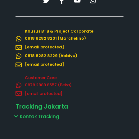
w
a
o
n
i
c
u
s
t
e
t
t
t
b
u
a
Khusus BTB & Project Corporate
e
o
b
g
0818 8282 8201 (Marchelino)
r
o
e
r
k
a
[email protected]
-
m
0818 8282 8229 (Abbiyu)
f
[email protected]
Customer Care
0878 2888 8557‬ (Beka)
[email protected]
Tracking Jakarta
Kontak Tracking