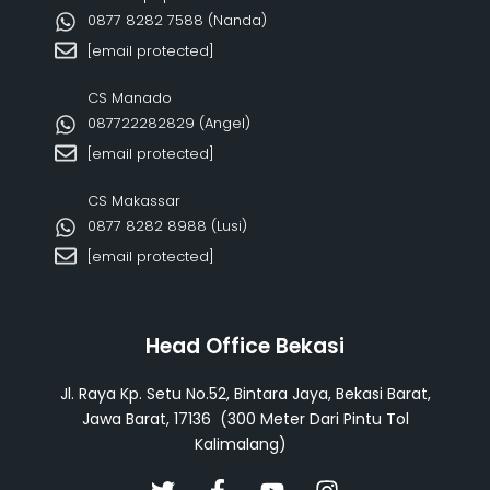
0877 8282 7588 (Nanda)
[email protected]
CS Manado
087722282829 (Angel)
[email protected]
CS Makassar
0877 8282 8988 (Lusi)
[email protected]
Head Office Bekasi
Jl. Raya Kp. Setu No.52, Bintara Jaya, Bekasi Barat,
Jawa Barat, 17136 (300 Meter Dari Pintu Tol
Kalimalang)
T
F
Y
I