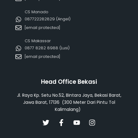
CS Manado
087722282829 (Angel)
[email protected]
CS Makassar
0877 8282 8988 (Lusi)
[email protected]
Head Office Bekasi
Jl. Raya Kp. Setu No.52, Bintara Jaya, Bekasi Barat,
Jawa Barat, 17136 (300 Meter Dari Pintu Tol
Kalimalang)
T
F
Y
I
w
a
o
n
i
c
u
s