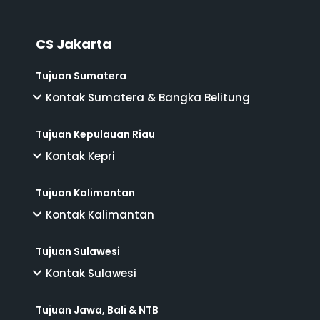
CS Jakarta
Tujuan Sumatera
Kontak Sumatera & Bangka Belitung
Tujuan Kepulauan Riau
Kontak Kepri
Tujuan Kalimantan
Kontak Kalimantan
Tujuan Sulawesi
Kontak Sulawesi
Tujuan Jawa, Bali & NTB