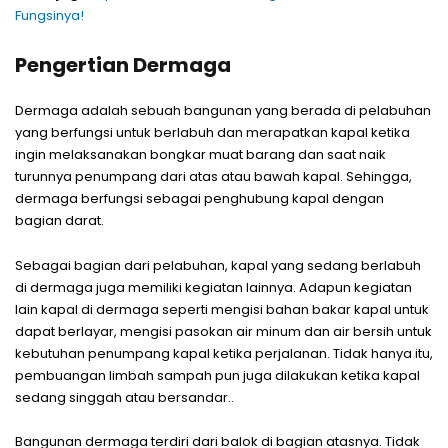
Fungsinya!
Pengertian Dermaga
Dermaga adalah sebuah bangunan yang berada di pelabuhan
yang berfungsi untuk berlabuh dan merapatkan kapal ketika
ingin melaksanakan bongkar muat barang dan saat naik
turunnya penumpang dari atas atau bawah kapal. Sehingga,
dermaga berfungsi sebagai penghubung kapal dengan
bagian darat.
Sebagai bagian dari pelabuhan, kapal yang sedang berlabuh
di dermaga juga memiliki kegiatan lainnya. Adapun kegiatan
lain kapal di dermaga seperti mengisi bahan bakar kapal untuk
dapat berlayar, mengisi pasokan air minum dan air bersih untuk
kebutuhan penumpang kapal ketika perjalanan. Tidak hanya itu,
pembuangan limbah sampah pun juga dilakukan ketika kapal
sedang singgah atau bersandar..
Bangunan dermaga terdiri dari balok di bagian atasnya. Tidak