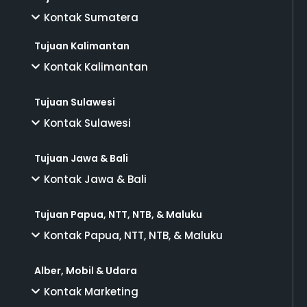
Kontak Sumatera
Tujuan Kalimantan
Kontak Kalimantan
Tujuan Sulawesi
Kontak Sulawesi
Tujuan Jawa & Bali
Kontak Jawa & Bali
Tujuan Papua, NTT, NTB, & Maluku
Kontak Papua, NTT, NTB, & Maluku
Alber, Mobil & Udara
Kontak Marketing