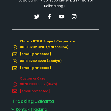
Jawa Barat, 17136 (300 Meter Dari Pintu Tol
Kalimalang)
T
F
Y
I
w
a
o
n
i
c
u
s
t
e
t
t
t
b
u
a
Khusus BTB & Project Corporate
e
o
b
g
0818 8282 8201 (Marchelino)
r
o
e
r
k
a
[email protected]
-
m
0818 8282 8229 (Abbiyu)
f
[email protected]
Customer Care
0878 2888 8557‬ (Beka)
[email protected]
Tracking Jakarta
Kontak Tracking