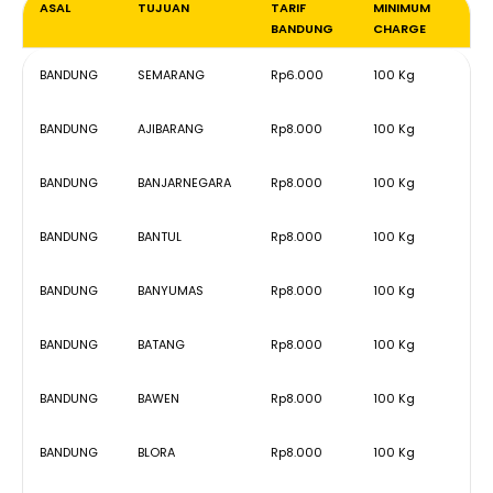
ASAL
TUJUAN
TARIF
MINIMUM
BANDUNG
CHARGE
ASAL
TUJUAN
TARIF
MINIMUM
BANDUNG
SEMARANG
Rp6.000
100 Kg
BANDUNG
CHARGE
BANDUNG
AJIBARANG
Rp8.000
100 Kg
BANDUNG
BANJARNEGARA
Rp8.000
100 Kg
BANDUNG
BANTUL
Rp8.000
100 Kg
BANDUNG
BANYUMAS
Rp8.000
100 Kg
BANDUNG
BATANG
Rp8.000
100 Kg
BANDUNG
BAWEN
Rp8.000
100 Kg
BANDUNG
BLORA
Rp8.000
100 Kg