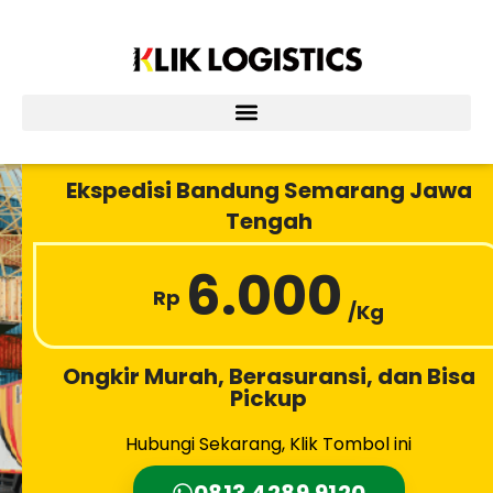
Lewati
ke
konten
Ekspedisi Bandung Semarang Jawa
Tengah
6.000
Rp
/Kg
Ongkir Murah, Berasuransi, dan Bisa
Pickup
Hubungi Sekarang, Klik Tombol ini
0813 4289 9120