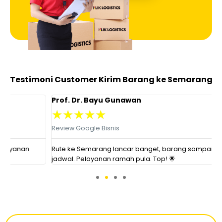
Testimoni Customer Kirim Barang ke Semarang
Prof. Dr. Bayu Gunawan
R
★
★
★
★
★
Review Google Bisnis
R
Rute ke Semarang lancar banget, barang sampai sesuai
H
jadwal. Pelayanan ramah pula. Top! 🌟
a