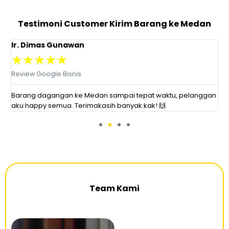
Testimoni Customer Kirim Barang ke Medan
Ir. Dimas Gunawan
K
★
★
★
★
★
Review Google Bisnis
R
Barang dagangan ke Medan sampai tepat waktu, pelanggan
K
aku happy semua. Terimakasih banyak kak! 🙌
a
Team Kami