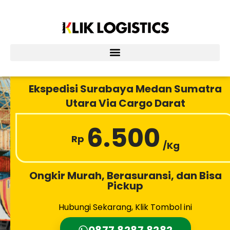
Lewati
ke
konten
Ekspedisi Surabaya Medan Sumatra
Utara Via Cargo Darat
6.500
Rp
/Kg
Ongkir Murah, Berasuransi, dan Bisa
Pickup
Hubungi Sekarang, Klik Tombol ini
0877 8287 8282