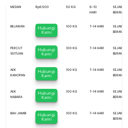
TUJUAN
TARIF
MINIMUM
ESTIMASI
KETERA
MEDAN
Rp6.500
50 KG
6-10
SEJAK TR
CHARGE
HARI
BERANGK
BELAWAN
100 KG
7-14 HARI
SEJAK TR
Hubungi
Kami
BERANGK
PERCUT
100 KG
7-14 HARI
SEJAK TR
Hubungi
SEITUAN
Kami
BERANGK
AEK
100 KG
7-14 HARI
SEJAK TR
Hubungi
KANOPAN
Kami
BERANGK
AEK
100 KG
7-14 HARI
SEJAK TR
Hubungi
NABARA
Kami
BERANGK
BAH JAMBI
100 KG
7-14 HARI
SEJAK TR
Hubungi
Kami
BERANGK