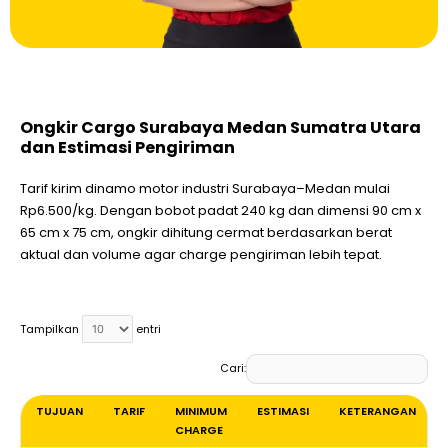
Ongkir Cargo Surabaya Medan Sumatra Utara
dan Estimasi Pengiriman
Tarif kirim dinamo motor industri Surabaya–Medan mulai
Rp6.500/kg. Dengan bobot padat 240 kg dan dimensi 90 cm x
65 cm x 75 cm, ongkir dihitung cermat berdasarkan berat
aktual dan volume agar charge pengiriman lebih tepat.
Tampilkan
entri
Cari:
TUJUAN
TARIF
MINIMUM
ESTIMASI
KETERANGAN
CHARGE