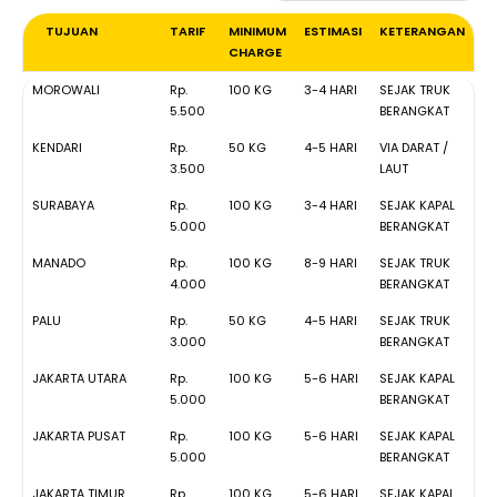
TUJUAN
TARIF
MINIMUM
ESTIMASI
KETERANGAN
CHARGE
TUJUAN
TARIF
MINIMUM
ESTIMASI
KETERANGAN
MOROWALI
Rp.
100 KG
3-4 HARI
SEJAK TRUK
CHARGE
5.500
BERANGKAT
KENDARI
Rp.
50 KG
4-5 HARI
VIA DARAT /
3.500
LAUT
SURABAYA
Rp.
100 KG
3-4 HARI
SEJAK KAPAL
5.000
BERANGKAT
MANADO
Rp.
100 KG
8-9 HARI
SEJAK TRUK
4.000
BERANGKAT
PALU
Rp.
50 KG
4-5 HARI
SEJAK TRUK
3.000
BERANGKAT
JAKARTA UTARA
Rp.
100 KG
5-6 HARI
SEJAK KAPAL
5.000
BERANGKAT
JAKARTA PUSAT
Rp.
100 KG
5-6 HARI
SEJAK KAPAL
5.000
BERANGKAT
JAKARTA TIMUR
Rp.
100 KG
5-6 HARI
SEJAK KAPAL