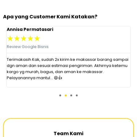
Apa yang Customer Kami Katakan?
Annisa Permatasari
D
★
★
★
★
★
Review Google Bisnis
R
at
Terimakasih Kak, sudah 2x kirim ke makassar barang sampai
P
dgn aman dan sesuai estimasi pengiriman. Akhirnya ketemu
r
kargo yg murah, bagus, dan aman ke makassar.
s
Pelayanannya mantul... 😄👍
d
Team Kami