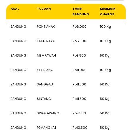
ASAL
TUJUAN
TARIF
MINIMUM
BANDUNG
CHARGE
ASAL
TUJUAN
TARIF
MINIMUM
BANDUNG
PONTIANAK
Rp6.000
100 Kg
BANDUNG
CHARGE
BANDUNG
KUBU RAYA
Rp6.500
100 Kg
BANDUNG
MEMPAWAH
Rp9.500
50 Kg
BANDUNG
KETAPANG
Rp11.000
100 Kg
BANDUNG
SANGGAU
Rp11.500
50 Kg
BANDUNG
SINTANG
Rp11.500
50 Kg
BANDUNG
SINGKAWANG
Rp9.500
50 Kg
BANDUNG
PEMANGKAT
Rp10.500
50 Kg