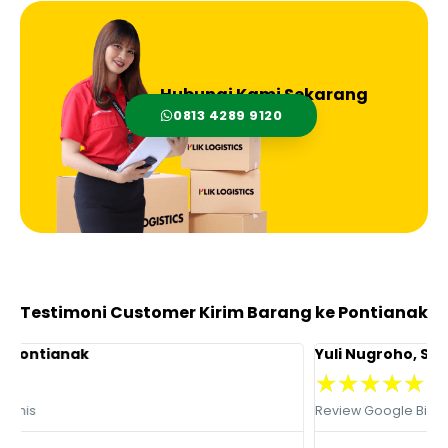
Hubungi Kami Sekarang
0813 4289 9120
Testimoni Customer Kirim Barang ke Pontianak
Yuli Nugroho, S.Farm.
R
★
★
★
★
★
Review Google Bisnis
R