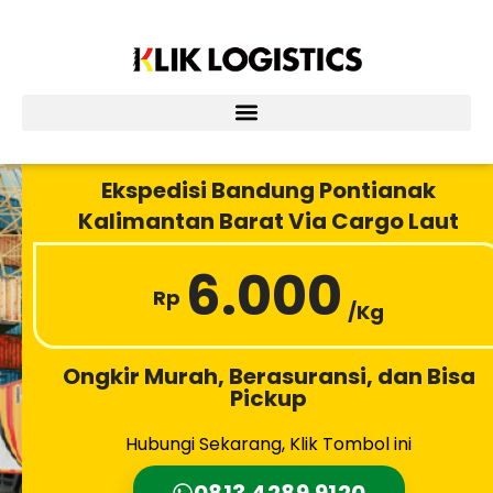
Lewati
ke
konten
Ekspedisi Bandung Pontianak
Kalimantan Barat Via Cargo Laut
6.000
Rp
/Kg
Ongkir Murah, Berasuransi, dan Bisa
Pickup
Hubungi Sekarang, Klik Tombol ini
0813 4289 9120