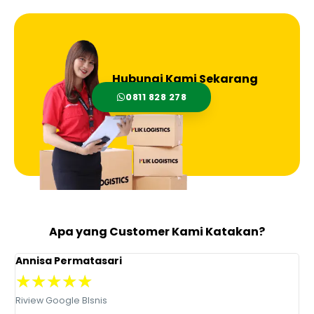
Hubungi Kami Sekarang
0811 828 278
Apa yang Customer Kami Katakan?
Annisa Permatasari
D
★
★
★
★
★
Riview Google BIsnis
R