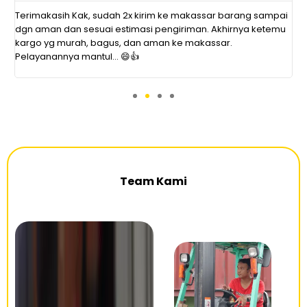
at
Terimakasih Kak, sudah 2x kirim ke makassar barang sampai
P
dgn aman dan sesuai estimasi pengiriman. Akhirnya ketemu
r
kargo yg murah, bagus, dan aman ke makassar.
s
Pelayanannya mantul... 😄👍
d
Team Kami