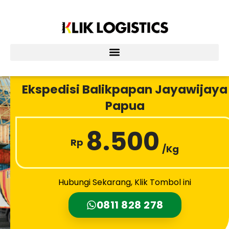
Lewati
ke
konten
Ekspedisi Balikpapan Jayawijaya
Papua
8.500
Rp
/Kg
Hubungi Sekarang, Klik Tombol ini
0811 828 278