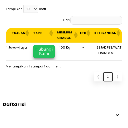
Tampilkan
entri
Cari:
MINIMUM
TUJUAN
TARIF
ETD
KETERANGAN
CHARGE
MINIMUM
TUJUAN
TARIF
ETD
KETERANGAN
Jayawijaya
100 Kg
–
SEJAK PESAWAT
Hubungi
CHARGE
Kami
BERANGKAT
Menampilkan 1 sampai 1 dari 1 entri
❮
1
❯
Daftar Isi