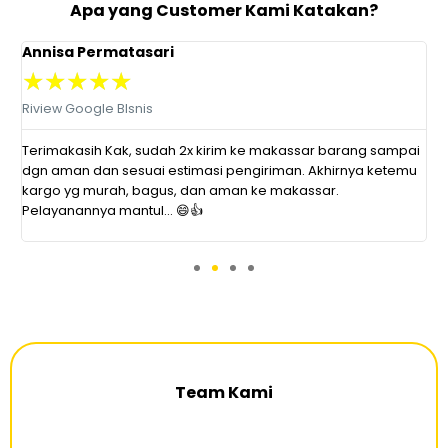
Apa yang Customer Kami Katakan?
Annisa Permatasari
D
★
★
★
★
★
Riview Google BIsnis
R
at
Terimakasih Kak, sudah 2x kirim ke makassar barang sampai
P
dgn aman dan sesuai estimasi pengiriman. Akhirnya ketemu
r
kargo yg murah, bagus, dan aman ke makassar.
s
Pelayanannya mantul... 😄👍
d
Team Kami