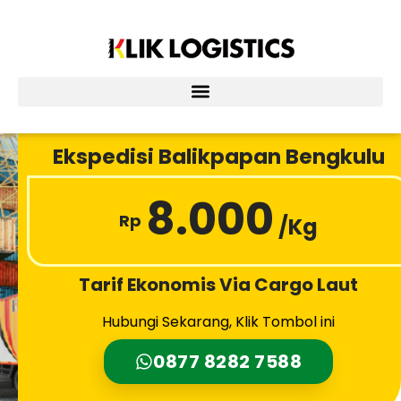
Lewati
ke
konten
Ekspedisi Balikpapan Bengkulu
8.000
Rp
/Kg
Tarif Ekonomis Via Cargo Laut
Hubungi Sekarang, Klik Tombol ini
0877 8282 7588