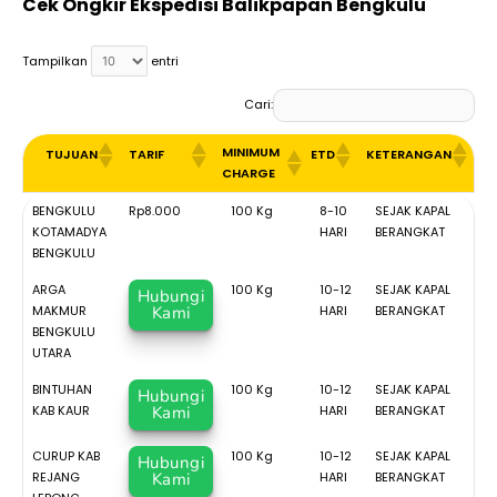
Cek Ongkir Ekspedisi Balikpapan Bengkulu
Tampilkan
entri
Cari:
MINIMUM
TUJUAN
TARIF
ETD
KETERANGAN
CHARGE
MINIMUM
TUJUAN
TARIF
ETD
KETERANGAN
BENGKULU
Rp8.000
100 Kg
8-10
SEJAK KAPAL
CHARGE
KOTAMADYA
HARI
BERANGKAT
BENGKULU
ARGA
100 Kg
10-12
SEJAK KAPAL
Hubungi
MAKMUR
Kami
HARI
BERANGKAT
BENGKULU
UTARA
BINTUHAN
100 Kg
10-12
SEJAK KAPAL
Hubungi
KAB KAUR
Kami
HARI
BERANGKAT
CURUP KAB
100 Kg
10-12
SEJAK KAPAL
Hubungi
REJANG
Kami
HARI
BERANGKAT