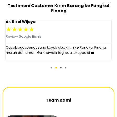
Testimoni Customer Kirim Barang ke Pangkal
Pinang
dr. Rizal Wijaya
A
★
★
★
★
★
Review Google Bisnis
R
Cocok buat pengusaha kayak aku, kirim ke Pangkal Pinang
P
murah dan aman. Ga khawatir lagi soal ekspedisi 💼
s
Team Kami