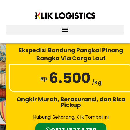
Lewati
ke
konten
Ekspedisi Bandung Pangkal Pinang
Bangka Via Cargo Laut
6.500
Rp
/Kg
Ongkir Murah, Berasuransi, dan Bisa
Pickup
Hubungi Sekarang, Klik Tombol ini
0813 1827 6789