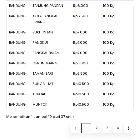
ASAL
TUJUAN
TARIF
MINIMUM
BANDUNG
TANJUNG PANDAN
Rp6.000
100 Kg
BANDUNG
CHARGE
BANDUNG
KOTA PANGKAL
Rp6.500
100 Kg
PINANG
BANDUNG
BUKIT INTAN
Rp7.000
100 Kg
BANDUNG
RANGKUI
Rp7.000
100 Kg
BANDUNG
PANGKAL BALAM
Rp7.000
100 Kg
BANDUNG
GERUNGGANG
Rp8.000
100 Kg
BANDUNG
TAMAN SARI
Rp8.500
100 Kg
BANDUNG
SUNGAI LIAT
Rp10.500
100 Kg
BANDUNG
TOBOALI
Rp10.500
100 Kg
BANDUNG
MUNTOK
Rp10.500
100 Kg
Menampilkan 1 sampai 10 dari 37 entri
❮
1
2
3
4
❯