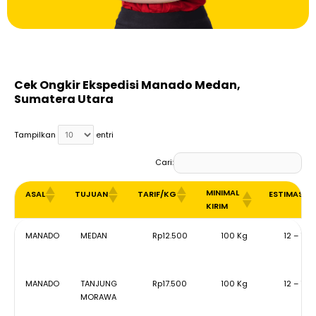
Cek Ongkir Ekspedisi Manado Medan,
Sumatera Utara
Tampilkan
entri
Cari:
MINIMAL
ASAL
TUJUAN
TARIF/KG
ESTIMASI
KIRIM
MINIMAL
ASAL
TUJUAN
TARIF/KG
ESTIMAS
MANADO
MEDAN
Rp12.500
100 Kg
12 – 15 
KIRIM
MANADO
TANJUNG
Rp17.500
100 Kg
12 – 15 
MORAWA