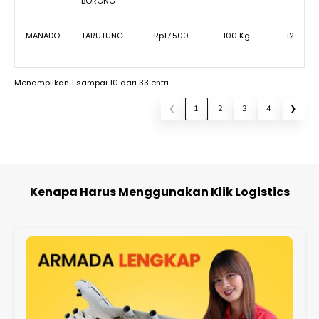
BORONG
MANADO
TARUTUNG
Rp17.500
100 Kg
12 – 15 
Menampilkan 1 sampai 10 dari 33 entri
❮
1
2
3
4
❯
Kenapa Harus Menggunakan Klik Logistics