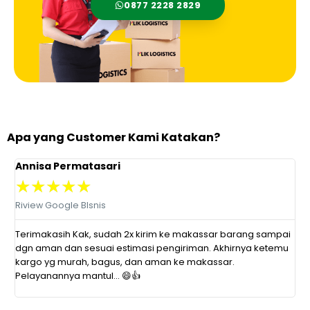
0877 2228 2829‬
Apa yang Customer Kami Katakan?
Annisa Permatasari
D
★
★
★
★
★
Riview Google BIsnis
R
at
Terimakasih Kak, sudah 2x kirim ke makassar barang sampai
P
dgn aman dan sesuai estimasi pengiriman. Akhirnya ketemu
r
kargo yg murah, bagus, dan aman ke makassar.
s
Pelayanannya mantul... 😄👍
d