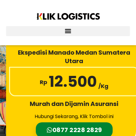
Lewati
ke
konten
Ekspedisi Manado Medan Sumatera
Utara
12.500
Rp
/Kg
Murah dan Dijamin Asuransi
Hubungi Sekarang, Klik Tombol ini
0877 2228 2829‬