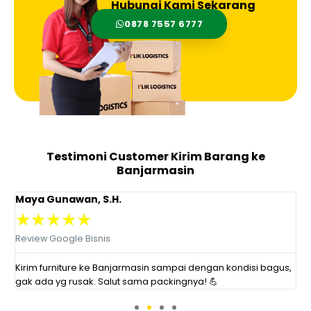
Hubungi Kami Sekarang
0878 7557 6777
Testimoni Customer Kirim Barang ke
Banjarmasin
Maya Gunawan, S.H.
I
★
★
★
★
★
Review Google Bisnis
R
Kirim furniture ke Banjarmasin sampai dengan kondisi bagus,
K
gak ada yg rusak. Salut sama packingnya! 💪
a