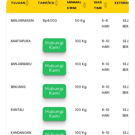
MINIMAL
LEAD
TUJUAN
TARIF/KG
KETERANG
KIRIM
TIME
MINIMAL
LEAD
TUJUAN
TARIF/KG
KETER
BANJARMASIN
Rp4.000
50 Kg
5-8
SEJAK 
KIRIM
TIME
HARI
BERAN
MARTAPURA
100 Kg
8-10
SEJAK 
Hubungi
Kami
HARI
BERAN
BANJARBARU
100 Kg
8-10
SEJAK 
Hubungi
Kami
HARI
BERAN
BINUANG
100 Kg
8-10
SEJAK 
Hubungi
Kami
HARI
BERAN
RANTAU
100 Kg
8-10
SEJAK 
Hubungi
Kami
HARI
BERAN
KANDANGAN
100 Kg
8-10
SEJAK 
Hubungi