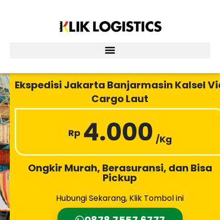
Lewati
ke
konten
Ekspedisi Jakarta Banjarmasin Kalsel Vi
Cargo Laut
4.000
Rp
/Kg
Ongkir Murah, Berasuransi, dan Bisa
Pickup
Hubungi Sekarang, Klik Tombol ini
0878 7557 6777