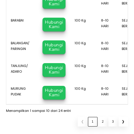
Kami
HARI
BERAN
BARABAI
100 Kg
8-10
SEJAK 
Hubungi
Kami
HARI
BERAN
BALANGAN/
100 Kg
8-10
SEJAK 
Hubungi
PARINGIN
Kami
HARI
BERAN
TANJUNG/
100 Kg
8-10
SEJAK 
Hubungi
ADARO
Kami
HARI
BERAN
MURUNG
100 Kg
8-10
SEJAK 
Hubungi
PUDAK
Kami
HARI
BERAN
Menampilkan 1 sampai 10 dari 24 entri
❮
1
2
3
❯