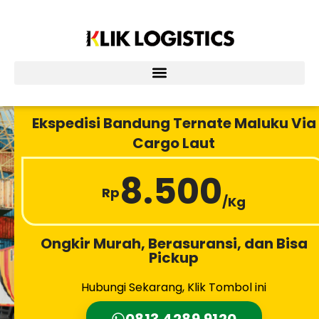
Lewati
ke
konten
Ekspedisi Bandung Ternate Maluku Via
Cargo Laut
8.500
Rp
/Kg
Ongkir Murah, Berasuransi, dan Bisa
Pickup
Hubungi Sekarang, Klik Tombol ini
0813 4289 9120