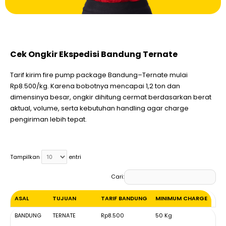
Cek Ongkir Ekspedisi Bandung Ternate
Tarif kirim fire pump package Bandung–Ternate mulai
Rp8.500/kg. Karena bobotnya mencapai 1,2 ton dan
dimensinya besar, ongkir dihitung cermat berdasarkan berat
aktual, volume, serta kebutuhan handling agar charge
pengiriman lebih tepat.
Tampilkan
entri
Cari:
ASAL
TUJUAN
TARIF BANDUNG
MINIMUM CHARGE
ASAL
TUJUAN
TARIF BANDUNG
MINIMUM CHARGE
BANDUNG
TERNATE
Rp8.500
50 Kg