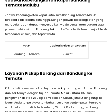
Jadwal Keberangkatan Kapal Bandung
Ternate Maluku
Jadwal keberangkatan kapal untuk rute Bandung Ternate Maluku
tersedia 1 kali dalam seminggu. Dengan jadwal keberangkatan yang
rutin, pelanggan dapat menyesuaikan waktu pengiriman barang agar
proses distribusi dari Bandung Jakarta ke Ternate Maluku menjadi lebih
terencana, efisien, dan tepat waktu.
Rute
Jadwal Keberangkatan
Bandung – Ternate
Jum’at
Layanan Pickup Barang dari Bandung ke
Ternate
Klik Logistics menyediakan layanan pickup barang untuk area Bandung
dan sekitarnya dengan tujuan Ternate, Maluku Utara. Khusus
pengiriman di atas 250 kg, kami berikan GRATIS jemput langsung ke
lokasi Anda tanpa biaya tambahan. Layanan penjemputan tersedia
untuk pelanggan di Kota Bandung, Cimahi, Padalarang, Lembang,
Soreang, Baleendah, Dayeuhkolot, Rancaekek, Cileunyi, Banjaran,