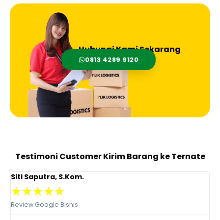
Hubungi Kami Sekarang
0813 4289 9120
Testimoni Customer Kirim Barang ke Ternate
Siti Saputra, S.Kom.
T
★
★
★
★
★
Review Google Bisnis
R