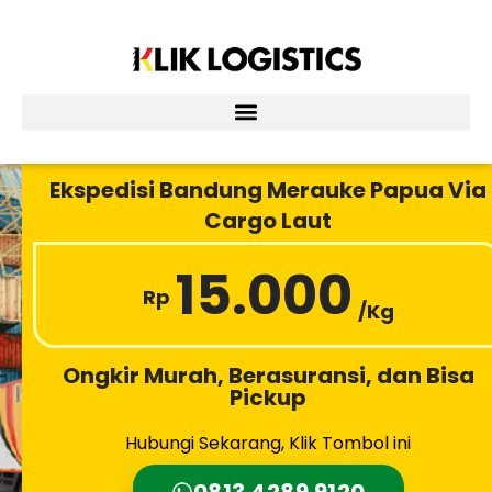
Lewati
ke
konten
Ekspedisi Bandung Merauke Papua Via
Cargo Laut
15.000
Rp
/Kg
Ongkir Murah, Berasuransi, dan Bisa
Pickup
Hubungi Sekarang, Klik Tombol ini
0813 4289 9120