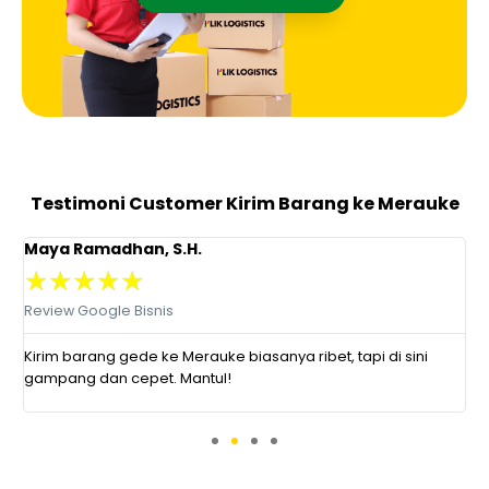
Testimoni Customer Kirim Barang ke Merauke
Maya Ramadhan, S.H.
N
★
★
★
★
★
Review Google Bisnis
R
Kirim barang gede ke Merauke biasanya ribet, tapi di sini
B
gampang dan cepet. Mantul!
g