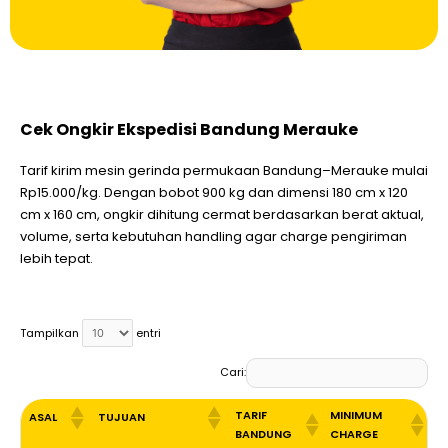
Cek Ongkir Ekspedisi Bandung Merauke
Tarif kirim mesin gerinda permukaan Bandung–Merauke mulai
Rp15.000/kg. Dengan bobot 900 kg dan dimensi 180 cm x 120
cm x 160 cm, ongkir dihitung cermat berdasarkan berat aktual,
volume, serta kebutuhan handling agar charge pengiriman
lebih tepat.
Tampilkan
entri
Cari:
TARIF
MINIMUM
ASAL
TUJUAN
BANDUNG
CHARGE