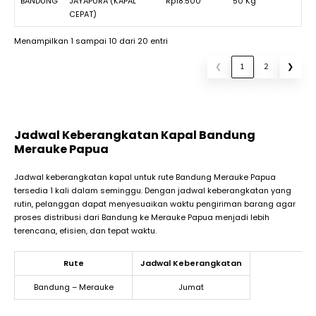
BANDUNG
JAYAPURA (KAPAL
Rp18.500
50 Kg
CEPAT)
Menampilkan 1 sampai 10 dari 20 entri
❮
1
2
❯
Jadwal Keberangkatan Kapal Bandung
Merauke Papua
Jadwal keberangkatan kapal untuk rute Bandung Merauke Papua
tersedia 1 kali dalam seminggu. Dengan jadwal keberangkatan yang
rutin, pelanggan dapat menyesuaikan waktu pengiriman barang agar
proses distribusi dari Bandung ke Merauke Papua menjadi lebih
terencana, efisien, dan tepat waktu.
Rute
Jadwal Keberangkatan
Bandung – Merauke
Jumat