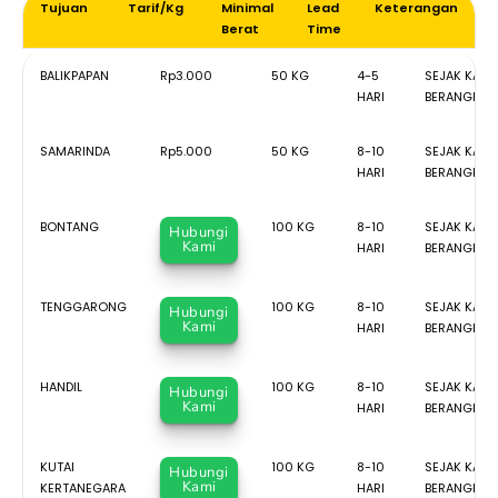
Tujuan
Tarif/Kg
Minimal
Lead
Keterangan
Berat
Time
Tujuan
Tarif/Kg
Minimal
Lead
Keterang
BALIKPAPAN
Rp3.000
50 KG
4-5
SEJAK KAPA
Berat
Time
HARI
BERANGKAT
SAMARINDA
Rp5.000
50 KG
8-10
SEJAK KAPA
HARI
BERANGKAT
BONTANG
100 KG
8-10
SEJAK KAPA
Hubungi
Kami
HARI
BERANGKAT
TENGGARONG
100 KG
8-10
SEJAK KAPA
Hubungi
Kami
HARI
BERANGKAT
HANDIL
100 KG
8-10
SEJAK KAPA
Hubungi
Kami
HARI
BERANGKAT
KUTAI
100 KG
8-10
SEJAK KAPA
Hubungi
Kami
KERTANEGARA
HARI
BERANGKAT