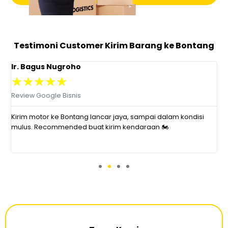
Testimoni Customer Kirim Barang ke Bontang
Ir. Bagus Nugroho
D
★
★
★
★
★
Review Google Bisnis
R
Kirim motor ke Bontang lancar jaya, sampai dalam kondisi
T
.
mulus. Recommended buat kirim kendaraan 🏍️
d
k
m