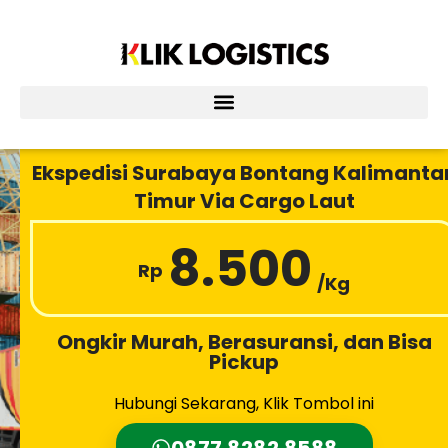
Lewati
ke
konten
Ekspedisi Surabaya Bontang Kalimanta
Timur Via Cargo Laut
8.500
Rp
/Kg
Ongkir Murah, Berasuransi, dan Bisa
Pickup
Hubungi Sekarang, Klik Tombol ini
0877 8282 8588