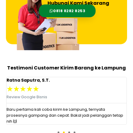
Hubungi Kami Sekarang
0818 8282 8253
Testimoni Customer Kirim Barang ke Lampung
Ratna Saputra, S.T.
R
★
★
★
★
★
Review Google Bisnis
R
Baru pertama kali coba kirim ke Lampung, ternyata
O
prosesnya gampang dan cepat. Bakal jadi pelanggan tetap
p
nih 🙌