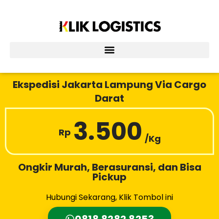
Lewati
ke
konten
Ekspedisi Jakarta Lampung Via Cargo
Darat
3.500
Rp
/Kg
Ongkir Murah, Berasuransi, dan Bisa
Pickup
Hubungi Sekarang, Klik Tombol ini
0818 8282 8253