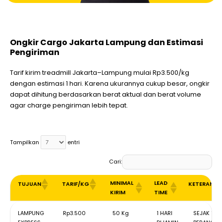
Ongkir Cargo Jakarta Lampung dan Estimasi
Pengiriman
Tarif kirim treadmill Jakarta–Lampung mulai Rp3.500/kg
dengan estimasi 1 hari. Karena ukurannya cukup besar, ongkir
dapat dihitung berdasarkan berat aktual dan berat volume
agar charge pengiriman lebih tepat.
Tampilkan
entri
Cari:
MINIMAL
LEAD
TUJUAN
TARIF/KG
KETERANG
KIRIM
TIME
MINIMAL
LEAD
TUJUAN
TARIF/KG
KETERAN
LAMPUNG
Rp3.500
50 Kg
1 HARI
SEJAK TRU
KIRIM
TIME