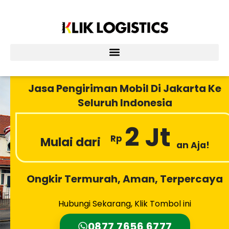
Lewati
ke
konten
Jasa Pengiriman Mobil Di Jakarta Ke
Seluruh Indonesia
2 Jt
Rp
Mulai dari
an Aja!
Ongkir Termurah, Aman, Terpercaya
Hubungi Sekarang, Klik Tombol ini
0877 7656 6777