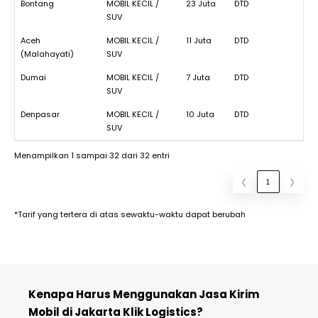
Bontang
MOBIL KECIL /
23 Juta
DTD
SUV
Aceh
MOBIL KECIL /
11 Juta
DTD
(Malahayati)
SUV
Dumai
MOBIL KECIL /
7 Juta
DTD
SUV
Denpasar
MOBIL KECIL /
10 Juta
DTD
SUV
Menampilkan 1 sampai 32 dari 32 entri
❮
1
❯
*Tarif yang tertera di atas sewaktu-waktu dapat berubah
Kenapa Harus Menggunakan Jasa Kirim
Mobil di Jakarta Klik Logistics?