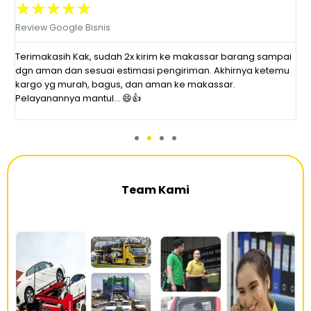
★
★
★
★
★
Review Google Bisnis
R
at
Terimakasih Kak, sudah 2x kirim ke makassar barang sampai
P
dgn aman dan sesuai estimasi pengiriman. Akhirnya ketemu
r
kargo yg murah, bagus, dan aman ke makassar.
s
Pelayanannya mantul... 😄👍
d
Team Kami