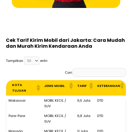
Cek Tarif Kirim Mobil dari Jakarta: Cara Mudah
dan Murah Kirim Kendaraan Anda
Tampilkan
entri
Cari:
KOTA
JENIS MOBIL
TARIF
KETERANGAN
TUJUAN
KOTA
JENIS MOBIL
TARIF
KETERANGAN
Makassar
MOBIL KECIL /
6,5 Juta
DTD
TUJUAN
SUV
Pare-Pare
MOBIL KECIL /
6,8 Juta
DTD
SUV
Manado
MOBIL KECIL /
11 Juta
DTD