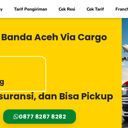
y
Tarif Pengiriman
Cek Resi
Cek Tarif
Franc
 Banda Aceh Via Cargo
Kg
uransi, dan Bisa Pickup
0877 8287 8282