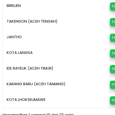
BIREUEN
H
TAKENGON (ACEH TENGAH)
H
JANTHO
H
KOTA LANGSA
H
IDE RAYEUK (ACEH TIMUR)
H
KARANG BARU (ACEH TAMIANG)
H
KOTA LHOKSEUMAWE
H
Menampilkan 1 sampai 10 dari 23 entri