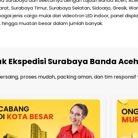
area Surabaya dan sekitarnya dengan tujuan Banda Aceh, Ac
t, Surabaya Timur, Surabaya Selatan, Sidoarjo, Gresik, Waru
ai jenis cargo mulai dari videotron LED indoor, panel display,
, hingga muatan besar dalam jumlah banyak.
tuk Ekspedisi Surabaya Banda Ace
bersaing, proses mudah, packing aman, dan tim responsif 