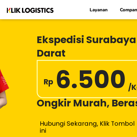
Lewati
Layanan
Compan
ke
konten
Ekspedisi Surabaya
Darat
6.500
Rp
/
Ongkir Murah, Beras
Hubungi Sekarang, Klik Tombol
ini