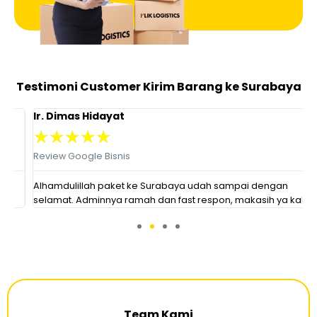
Testimoni Customer Kirim Barang ke Surabaya
Ir. Dimas Hidayat
B
★
★
★
★
★
Review Google Bisnis
R
Alhamdulillah paket ke Surabaya udah sampai dengan
H
selamat. Adminnya ramah dan fast respon, makasih ya kak 😊
a
Team Kami