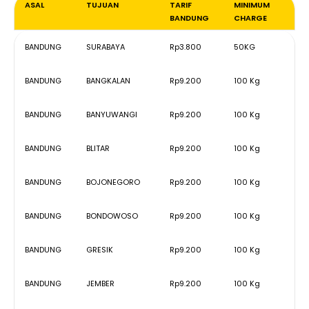
ASAL
TUJUAN
TARIF
MINIMUM
BANDUNG
CHARGE
ASAL
TUJUAN
TARIF
MINIMUM
BANDUNG
SURABAYA
Rp3.800
50KG
BANDUNG
CHARGE
BANDUNG
BANGKALAN
Rp9.200
100 Kg
BANDUNG
BANYUWANGI
Rp9.200
100 Kg
BANDUNG
BLITAR
Rp9.200
100 Kg
BANDUNG
BOJONEGORO
Rp9.200
100 Kg
BANDUNG
BONDOWOSO
Rp9.200
100 Kg
BANDUNG
GRESIK
Rp9.200
100 Kg
BANDUNG
JEMBER
Rp9.200
100 Kg