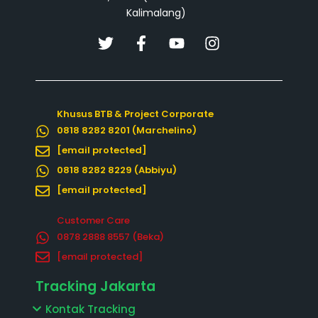
Kalimalang)
T
F
Y
I
w
a
o
n
i
c
u
s
t
e
t
t
t
b
u
a
Khusus BTB & Project Corporate
e
o
b
g
0818 8282 8201 (Marchelino)
r
o
e
r
k
a
[email protected]
-
m
0818 8282 8229 (Abbiyu)
f
[email protected]
Customer Care
0878 2888 8557‬ (Beka)
[email protected]
Tracking Jakarta
Kontak Tracking