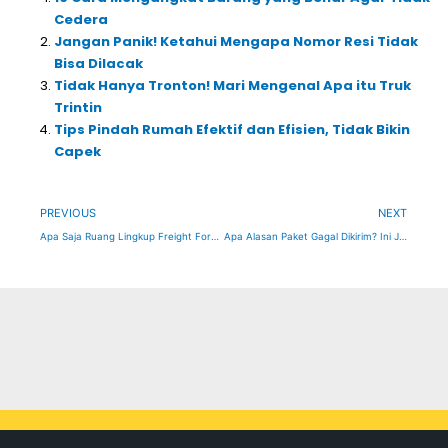
Cedera
Jangan Panik! Ketahui Mengapa Nomor Resi Tidak
Bisa Dilacak
Tidak Hanya Tronton! Mari Mengenal Apa itu Truk
Trintin
Tips Pindah Rumah Efektif dan Efisien, Tidak Bikin
Capek
Prev
Ne
PREVIOUS
NEXT
Apa Saja Ruang Lingkup Freight Forwarding? Ini Jawabannya
Apa Alasan Paket Gagal Dikirim? Ini Jawabannya!