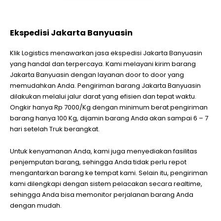
Ekspedisi Jakarta Banyuasin
Klik Logistics menawarkan jasa ekspedisi Jakarta Banyuasin
yang handal dan terpercaya. Kami melayani kirim barang
Jakarta Banyuasin dengan layanan door to door yang
memudahkan Anda. Pengiriman barang Jakarta Banyuasin
dilakukan melalui jalur darat yang efisien dan tepat waktu.
Ongkir hanya Rp 7000/Kg dengan minimum berat pengiriman
barang hanya 100 Kg, dijamin barang Anda akan sampai 6 – 7
hari setelah Truk berangkat.
Untuk kenyamanan Anda, kami juga menyediakan fasilitas
penjemputan barang, sehingga Anda tidak perlu repot
mengantarkan barang ke tempat kami. Selain itu, pengiriman
kami dilengkapi dengan sistem pelacakan secara realtime,
sehingga Anda bisa memonitor perjalanan barang Anda
dengan mudah.