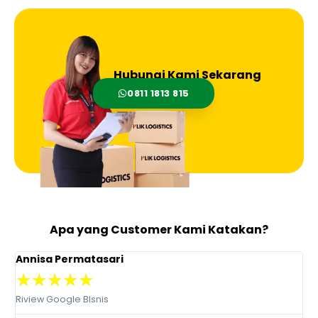
Hubungi Kami Sekarang
0811 1813 815
Apa yang Customer Kami Katakan?
Annisa Permatasari
D
★
★
★
★
★
Riview Google BIsnis
R