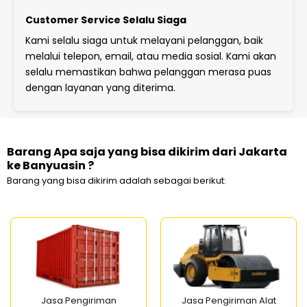
Customer Service Selalu Siaga
Kami selalu siaga untuk melayani pelanggan, baik
melalui telepon, email, atau media sosial. Kami akan
selalu memastikan bahwa pelanggan merasa puas
dengan layanan yang diterima.
Barang Apa saja yang bisa dikirim dari Jakarta
ke Banyuasin ?
Barang yang bisa dikirim adalah sebagai berikut:
Jasa Pengiriman
Jasa Pengiriman Alat