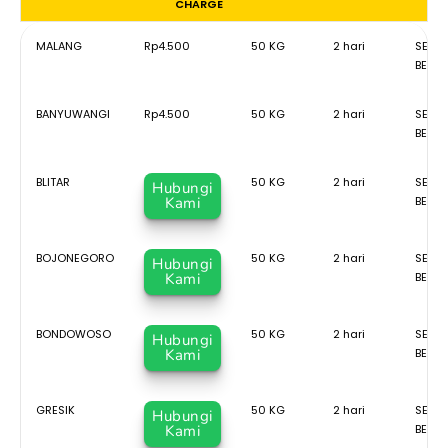
CHARGE
TUJUAN
TARIF
MINIMUM
ESTIMASI
KETE
MALANG
Rp4.500
50 KG
2 hari
SEJAK
CHARGE
BERA
BANYUWANGI
Rp4.500
50 KG
2 hari
SEJAK
BERA
BLITAR
50 KG
2 hari
SEJAK
Hubungi
Kami
BERA
BOJONEGORO
50 KG
2 hari
SEJAK
Hubungi
Kami
BERA
BONDOWOSO
50 KG
2 hari
SEJAK
Hubungi
Kami
BERA
GRESIK
50 KG
2 hari
SEJAK
Hubungi
Kami
BERA