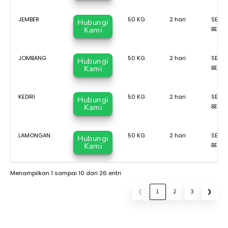
JEMBER
50 KG
2 hari
SEJAK
Hubungi
Kami
BERA
JOMBANG
50 KG
2 hari
SEJAK
Hubungi
Kami
BERA
KEDIRI
50 KG
2 hari
SEJAK
Hubungi
Kami
BERA
LAMONGAN
50 KG
2 hari
SEJAK
Hubungi
Kami
BERA
Menampilkan 1 sampai 10 dari 26 entri
❮
1
2
3
❯