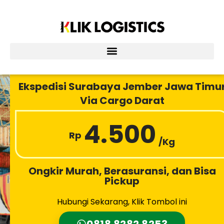
Lewati
ke
konten
Ekspedisi Surabaya Jember Jawa Timu
Via Cargo Darat
4.500
Rp
/Kg
Ongkir Murah, Berasuransi, dan Bisa
Pickup
Hubungi Sekarang, Klik Tombol ini
0818 8282 8253