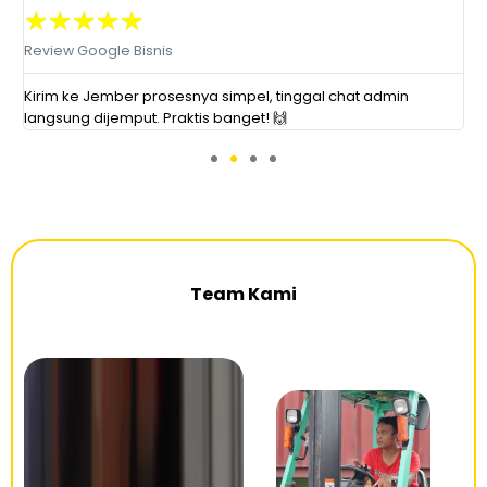
★
★
★
★
★
Review Google Bisnis
R
Kirim ke Jember prosesnya simpel, tinggal chat admin
E
langsung dijemput. Praktis banget! 🙌
A
Team Kami