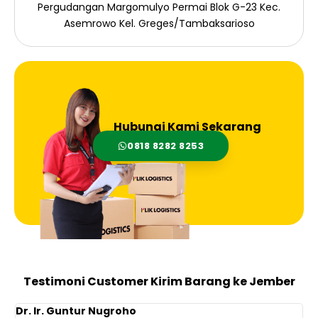
Pergudangan Margomulyo Permai Blok G-23 Kec.
Asemrowo Kel. Greges/Tambaksarioso
Hubungi Kami Sekarang
0818 8282 8253
Testimoni Customer Kirim Barang ke Jember
Dr. Ir. Guntur Nugroho
F