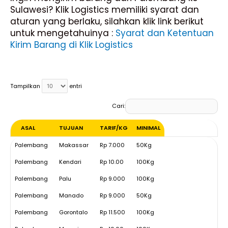
Sulawesi? Klik Logistics memiliki syarat dan
aturan yang berlaku, silahkan klik link berikut
untuk mengetahuinya :
Syarat dan Ketentuan
Kirim Barang di Klik Logistics
Tampilkan
entri
Cari:
ASAL
TUJUAN
TARIF/KG
MINIMAL
ASAL
TUJUAN
TARIF/KG
MINIMAL
Palembang
Makassar
Rp 7.000
50Kg
Palembang
Kendari
Rp 10.00
100Kg
Palembang
Palu
Rp 9.000
100Kg
Palembang
Manado
Rp 9.000
50Kg
Palembang
Gorontalo
Rp 11.500
100Kg