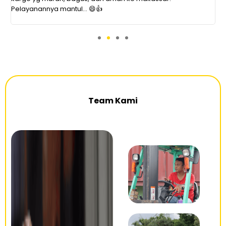
Pelayanannya mantul... 😄👍
d
Team Kami