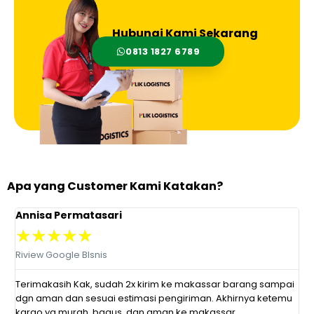
Hubungi Kami Sekarang
0813 1827 6789
Apa yang Customer Kami Katakan?
Annisa Permatasari
D
★
★
★
★
★
Riview Google BIsnis
R
at
Terimakasih Kak, sudah 2x kirim ke makassar barang sampai
P
dgn aman dan sesuai estimasi pengiriman. Akhirnya ketemu
r
kargo yg murah, bagus, dan aman ke makassar.
s