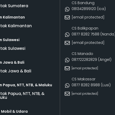
CS Bandung
tak Sumatera
081342899120‬ (Ica)
n Kalimantan
[email protected]
tak Kalimantan
CS Balikpapan
0877 8282 7588 (Nanda
n Sulawesi
[email protected]
tak Sulawesi
CS Manado
087722282829 (Angel)
n Jawa & Bali
[email protected]
tak Jawa & Bali
CS Makassar
n Papua, NTT, NTB, & Maluku
0877 8282 8988 (Lusi)
tak Papua, NTT, NTB, &
[email protected]
uku
, Mobil & Udara