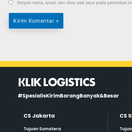
Simpan nama, email, dan situs web saya pada peramban ini
#SpesialisKirimBarangBanyak&Besar
CS Jakarta
CS 
Tujuan Sumatera
Tuju