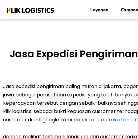
Lewati
Layanan
Compan
ke
konten
Jasa Expedisi Pengiriman
Jasa expedisi pengiriman paling murah di jakarta, bogor
jawa. sebagai perusahaan expedisi yang telah banyak d
kepercayaan tersebut dengan sebaik-baiknya sehingga 
klik logistics. sebagai bukti kepuasan customer terhada
customer di link google kami klik ini
kata mereka tentang 
dengan melihat testimoni langsung dari customer ma