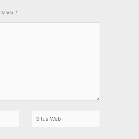
ditandai
*
Situs
Web