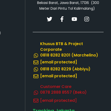
Bekasi Barat, Jawa Barat, 17136 (300
Meter Dari Pintu Tol Kalimalang)
T
F
Y
I
w
a
o
n
i
c
u
s
)
t
e
t
t
t
b
u
a
Khusus BTB & Project
e
o
b
g
Corporate
r
o
e
r
0818 8282 8201 (Marchelino)
k
a
[email protected]
-
m
f
0818 8282 8229 (Abbiyu)
[email protected]
Customer Care
0878 2888 8557‬ (Beka)
[email protected]
Tracking Jakarta