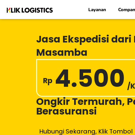
Lewati
Layanan
Compan
ke
konten
Jasa Ekspedisi dar
Masamba
4.500
Rp
/
Ongkir Termurah, 
Berasuransi
Hubungi Sekarang, Klik Tombol