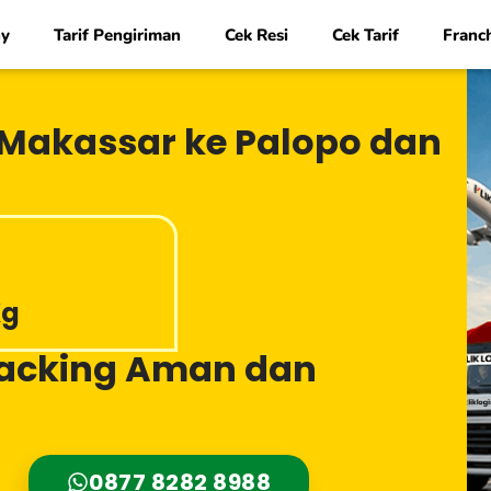
y
Tarif Pengiriman
Cek Resi
Cek Tarif
Franc
i Makassar ke Palopo dan
Kg
Packing Aman dan
0877 8282 8988