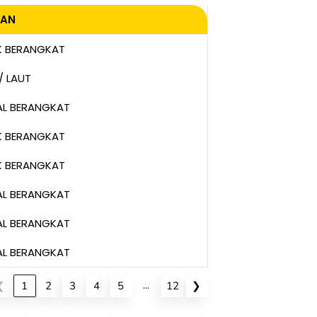
GAN
GAN
K BERANGKAT
/ LAUT
AL BERANGKAT
K BERANGKAT
K BERANGKAT
AL BERANGKAT
AL BERANGKAT
AL BERANGKAT
…
❮
1
2
3
4
5
12
❯