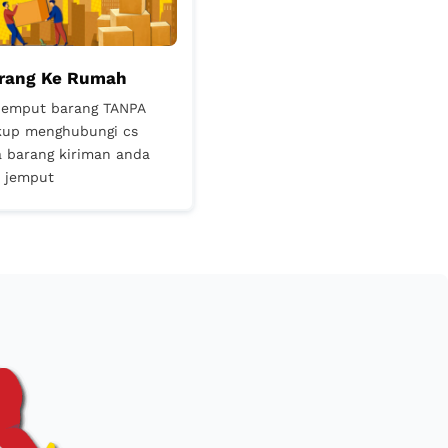
arang Ke Rumah
jemput barang TANPA
up menghubungi cs
a barang kiriman anda
i jemput