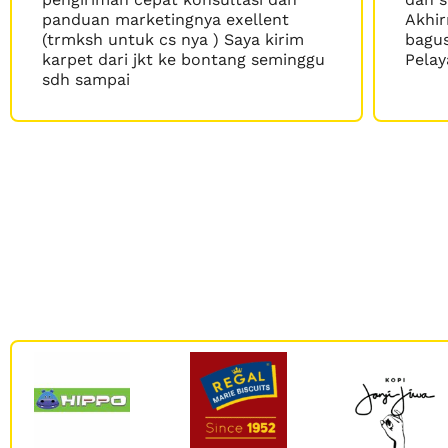
ent
Akhirnya ketemu kargo yg murah,
 kirim
bagus, dan aman ke makassar.
seminggu
Pelayanannya mantul... 😄👍