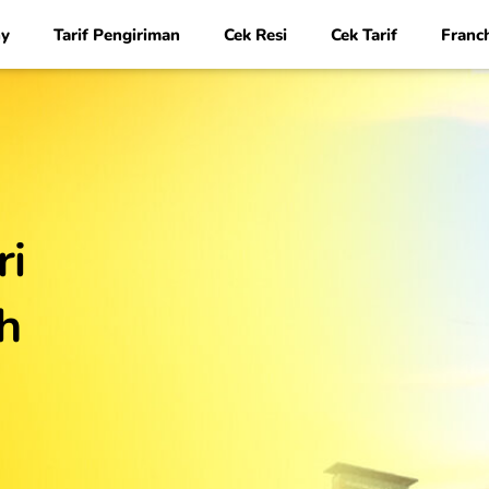
y
Tarif Pengiriman
Cek Resi
Cek Tarif
Franc
ri
h