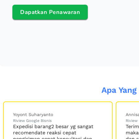
Dapatkan Penawaran
Apa Yang
Annisa Permatasari
Riview Google Bisnis
angat
Terimakasih Kak, sudah 2x kirim ke
makassar barang sampai dgn aman
 dan
dan sesuai estimasi pengiriman.