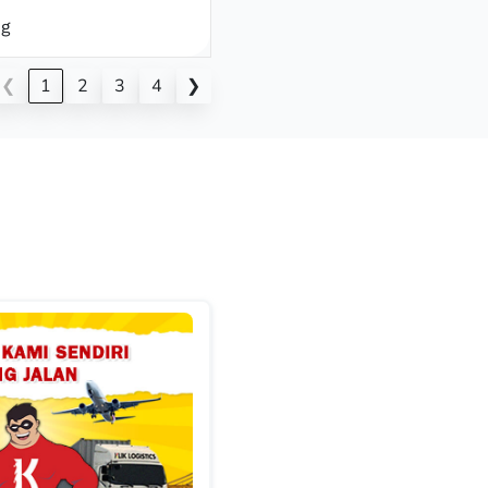
g
❮
1
2
3
4
❯