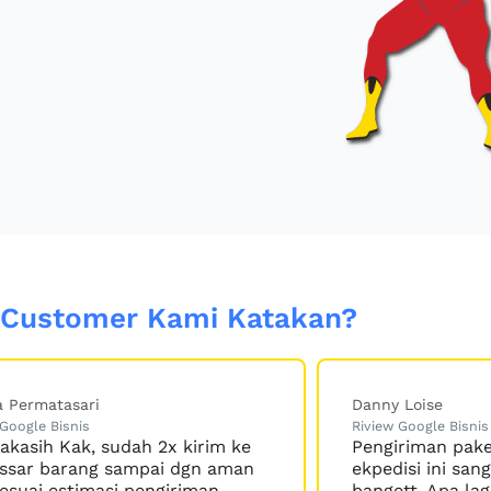
 Customer Kami Katakan?
Danny Loise
Des
Riview Google Bisnis
Rivi
Pengiriman paket kantor melalui
Bag
ekpedisi ini sangat recommend
mem
bangett. Apa lagi marketing
ben