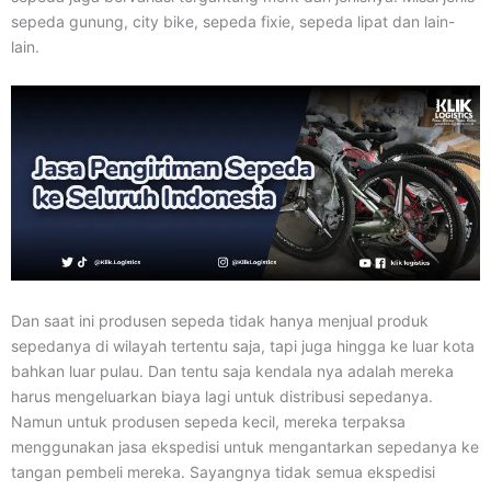
sepeda gunung, city bike, sepeda fixie, sepeda lipat dan lain-
lain.
Dan saat ini produsen sepeda tidak hanya menjual produk
sepedanya di wilayah tertentu saja, tapi juga hingga ke luar kota
bahkan luar pulau. Dan tentu saja kendala nya adalah mereka
harus mengeluarkan biaya lagi untuk distribusi sepedanya.
Namun untuk produsen sepeda kecil, mereka terpaksa
menggunakan jasa ekspedisi untuk mengantarkan sepedanya ke
tangan pembeli mereka. Sayangnya tidak semua ekspedisi