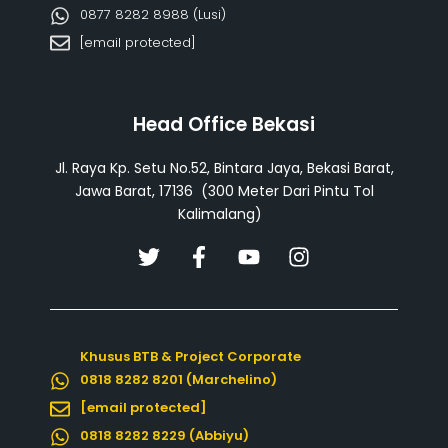
0877 8282 8988 (Lusi)
[email protected]
Head Office Bekasi
Jl. Raya Kp. Setu No.52, Bintara Jaya, Bekasi Barat,
Jawa Barat, 17136 (300 Meter Dari Pintu Tol
Kalimalang)
T
F
Y
I
w
a
o
n
i
c
u
s
t
e
t
t
t
b
u
a
Khusus BTB & Project Corporate
e
o
b
g
0818 8282 8201 (Marchelino)
r
o
e
r
k
a
[email protected]
-
m
0818 8282 8229 (Abbiyu)