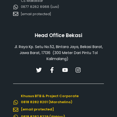
CS Makassar
0877 8282 8988 (Lusi)
[email protected]
Head Office Bekasi
Jl. Raya Kp. Setu No.52, Bintara Jaya, Bekasi Barat,
Jawa Barat, 17136 (300 Meter Dari Pintu Tol
Kalimalang)
T
F
Y
I
w
a
o
n
i
c
u
s
t
e
t
t
t
b
u
a
Khusus BTB & Project Corporate
e
o
b
g
0818 8282 8201 (Marchelino)
r
o
e
r
k
a
[email protected]
-
m
0818 8282 8229 (Abbiyu)