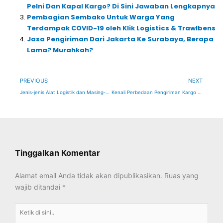
Pelni Dan Kapal Kargo? Di Sini Jawaban Lengkapnya
Pembagian Sembako Untuk Warga Yang
Terdampak COVID-19 oleh Klik Logistics & Trawlbens
Jasa Pengiriman Dari Jakarta Ke Surabaya, Berapa
Lama? Murahkah?
Prev
Ne
PREVIOUS
NEXT
Jenis‑jenis Alat Logistik dan Masing‑masing Kegunaannya
Kenali Perbedaan Pengiriman Kargo dan Reguler untuk Kirim Barang
Tinggalkan Komentar
Alamat email Anda tidak akan dipublikasikan.
Ruas yang
wajib ditandai
*
Ketik
di