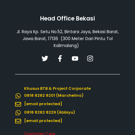
Head Office Bekasi
Jl. Raya Kp. Setu No.52, Bintara Jaya, Bekasi Barat,
Jawa Barat, 17136 (300 Meter Dari Pintu Tol
Kalimalang)
T
F
Y
I
w
a
o
n
i
c
u
s
t
e
t
t
t
b
u
a
Khusus BTB & Project Corporate
e
o
b
g
0818 8282 8201 (Marchelino)
r
o
e
r
k
a
[email protected]
-
m
0818 8282 8229 (Abbiyu)
f
[email protected]
Customer Care