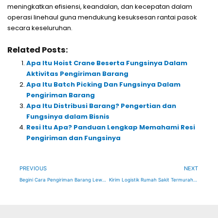
meningkatkan efisiensi, keandalan, dan kecepatan dalam
operasi linehaul guna mendukung kesuksesan rantai pasok
secara keseluruhan.
Related Posts:
Apa Itu Hoist Crane Beserta Fungsinya Dalam
Aktivitas Pengiriman Barang
Apa Itu Batch Picking Dan Fungsinya Dalam
Pengiriman Barang
Apa Itu Distribusi Barang? Pengertian dan
Fungsinya dalam Bisnis
Resi Itu Apa? Panduan Lengkap Memahami Resi
Pengiriman dan Fungsinya
Prev
Ne
PREVIOUS
NEXT
Begini Cara Pengiriman Barang Lewat Kontainer di Klik Logistics!
Kirim Logistik Rumah Sakit Termurah Hanya di Klik Logistics!