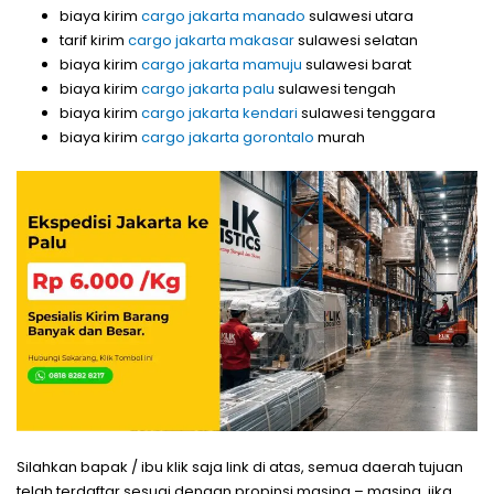
biaya kirim
cargo jakarta manado
sulawesi utara
tarif kirim
cargo jakarta makasar
sulawesi selatan
biaya kirim
cargo jakarta mamuju
sulawesi barat
biaya kirim
cargo jakarta palu
sulawesi tengah
biaya kirim
cargo jakarta kendari
sulawesi tenggara
biaya kirim
cargo jakarta gorontalo
murah
Silahkan bapak / ibu klik saja link di atas, semua daerah tujuan
telah terdaftar sesuai dengan propinsi masing – masing. jika