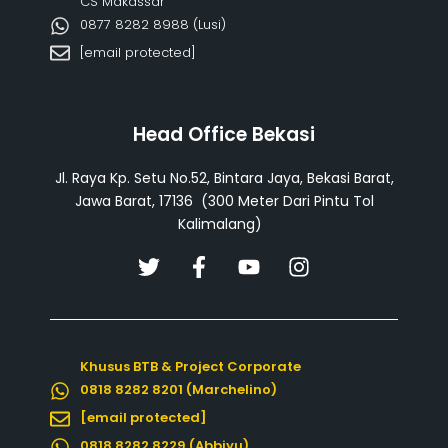
CS Makassar
0877 8282 8988 (Lusi)
[email protected]
Head Office Bekasi
Jl. Raya Kp. Setu No.52, Bintara Jaya, Bekasi Barat,
Jawa Barat, 17136 (300 Meter Dari Pintu Tol
Kalimalang)
T
F
Y
I
w
a
o
n
i
c
u
s
t
e
t
t
t
b
u
a
Khusus BTB & Project Corporate
e
o
b
g
0818 8282 8201 (Marchelino)
r
o
e
r
k
a
[email protected]
-
m
0818 8282 8229 (Abbiyu)