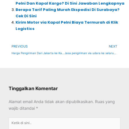
Pelni Dan Kapal Kargo? Di Sini Jawaban Lengkapnya
Berapa Tarif Paling Murah Ekspedisi Di Surabaya?
Cek Di Sini
Kirim Motor via Kapal Pelni Biaya Termurah di Klik
Logistics
Prev
Ne
PREVIOUS
NEXT
Harga Pengiriman Dari Jakarta ke Kalimantan Cek Di Sini
Jasa pengiriman via udara ke seluruh indonesia harga murah
Tinggalkan Komentar
Alamat email Anda tidak akan dipublikasikan.
Ruas yang
wajib ditandai
*
Ketik
di