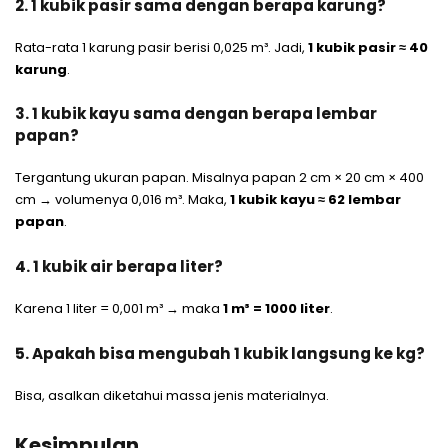
2. 1 kubik pasir sama dengan berapa karung?
Rata-rata 1 karung pasir berisi 0,025 m³. Jadi,
1 kubik pasir ≈ 40
karung
.
3. 1 kubik kayu sama dengan berapa lembar
papan?
Tergantung ukuran papan. Misalnya papan 2 cm × 20 cm × 400
cm → volumenya 0,016 m³. Maka,
1 kubik kayu ≈ 62 lembar
papan
.
4. 1 kubik air berapa liter?
Karena 1 liter = 0,001 m³ → maka
1 m³ = 1000 liter
.
5. Apakah bisa mengubah 1 kubik langsung ke kg?
Bisa, asalkan diketahui massa jenis materialnya.
Kesimpulan