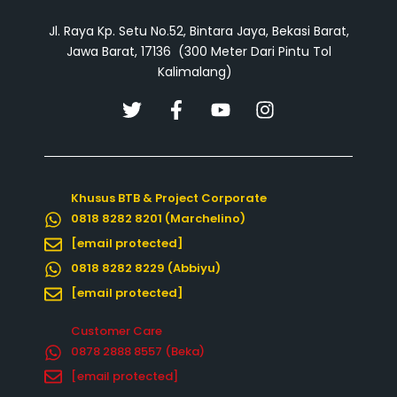
Jl. Raya Kp. Setu No.52, Bintara Jaya, Bekasi Barat,
Jawa Barat, 17136 (300 Meter Dari Pintu Tol
Kalimalang)
T
F
Y
I
w
a
o
n
i
c
u
s
t
e
t
t
t
b
u
a
Khusus BTB & Project Corporate
e
o
b
g
0818 8282 8201 (Marchelino)
r
o
e
r
k
a
[email protected]
-
m
0818 8282 8229 (Abbiyu)
f
[email protected]
Customer Care
0878 2888 8557‬ (Beka)
[email protected]