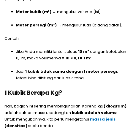
Meter kubik (m³)
→ mengukur volume (isi).
Meter persegi (m²)
→ mengukur luas (bidang datar).
Contoh:
Jika Anda memiliki lantai seluas
10 m²
dengan ketebalan
0,1 m, maka volumenya =
10 × 0,1 = 1 m³
.
Jadi
1 kubik tidak sama dengan 1 meter persegi
,
tetapi bisa dihitung dari luas × tebal.
1 Kubik Berapa Kg?
Nah, bagian ini sering membingungkan. Karena
kg (kilogram)
adalah satuan massa, sedangkan
kubik adalah volume
.
Untuk mengubahnya, kita perlu mengetahui
massa jenis
(densitas)
suatu benda.