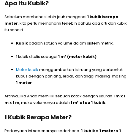
Apa Itu Kubik?
Sebelum membahas lebih jauh mengenai
1 kubik berapa
meter
, kita perlu memahami terlebih dahulu apa arti dari kubik
itu sendiri.
Kubik
adalah satuan volume dalam sistem metrik.
1 kubik ditulis sebagai
1 m³ (meter kubik)
.
Meter kubik
menggambarkan isi ruang yang berbentuk
kubus dengan panjang, lebar, dan tinggi masing-masing
1 meter
.
Artinya, jika Anda memiliki sebuah kotak dengan ukuran
1 m x 1
m x 1 m
, maka volumenya adalah
1 m³ atau 1 kubik
.
1 Kubik Berapa Meter?
Pertanyaan ini sebenarnya sederhana.
1 kubik = 1 meter x 1