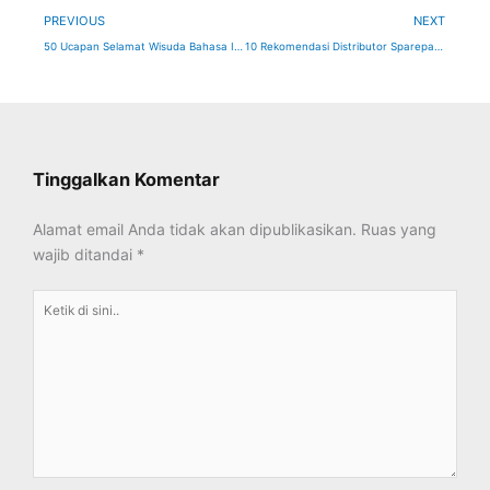
Prev
Ne
PREVIOUS
NEXT
50 Ucapan Selamat Wisuda Bahasa Indonesia dan Bahasa Inggris Terbaik Romantis
10 Rekomendasi Distributor Sparepart Motor Terlengkap Termurah
Tinggalkan Komentar
Alamat email Anda tidak akan dipublikasikan.
Ruas yang
wajib ditandai
*
Ketik
di
sini..