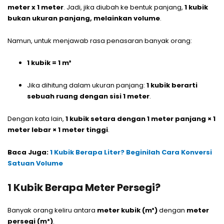
meter x 1 meter
. Jadi, jika diubah ke bentuk panjang,
1 kubik
bukan ukuran panjang, melainkan volume
.
Namun, untuk menjawab rasa penasaran banyak orang:
1 kubik = 1 m³
Jika dihitung dalam ukuran panjang:
1 kubik berarti
sebuah ruang dengan sisi 1 meter
.
Dengan kata lain,
1 kubik setara dengan 1 meter panjang × 1
meter lebar × 1 meter tinggi
.
Baca Juga:
1 Kubik Berapa Liter? Beginilah Cara Konversi
Satuan Volume
1 Kubik Berapa Meter Persegi?
Banyak orang keliru antara
meter kubik (m³)
dengan
meter
persegi (m²)
.