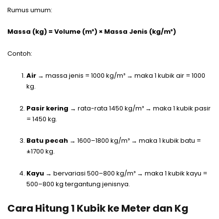
Rumus umum:
Massa (kg) = Volume (m³) × Massa Jenis (kg/m³)
Contoh:
Air
→ massa jenis = 1000 kg/m³ → maka 1 kubik air = 1000
kg.
Pasir kering
→ rata-rata 1450 kg/m³ → maka 1 kubik pasir
= 1450 kg.
Batu pecah
→ 1600–1800 kg/m³ → maka 1 kubik batu =
±1700 kg.
Kayu
→ bervariasi 500–800 kg/m³ → maka 1 kubik kayu =
500–800 kg tergantung jenisnya.
Cara Hitung 1 Kubik ke Meter dan Kg