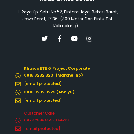
Jl. Raya Kp. Setu No.52, Bintara Jaya, Bekasi Barat,
Jawa Barat, 17136 (300 Meter Dari Pintu Tol
Kalimalang)
T
F
Y
I
w
a
o
n
i
c
u
s
t
e
t
t
t
b
u
a
Khusus BTB & Project Corporate
e
o
b
g
0818 8282 8201 (Marchelino)
r
o
e
r
k
a
[email protected]
-
m
0818 8282 8229 (Abbiyu)
f
[email protected]
Customer Care
0878 2888 8557‬ (Beka)
[email protected]