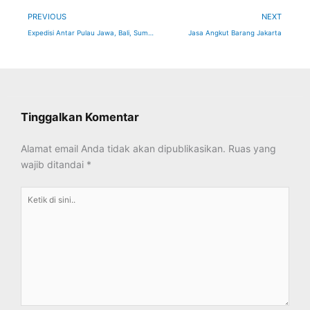
Prev
Ne
PREVIOUS
NEXT
Expedisi Antar Pulau Jawa, Bali, Sumatera, Kalimantan, Sulawesi, Papua Dan Maluku Hubungi Klik Logistics
Jasa Angkut Barang Jakarta
Tinggalkan Komentar
Alamat email Anda tidak akan dipublikasikan.
Ruas yang
wajib ditandai
*
Ketik
di
sini..