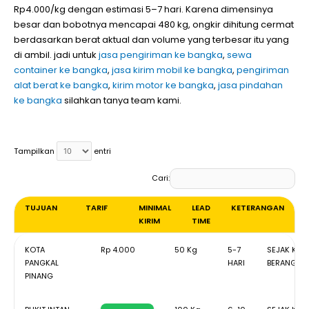
Rp4.000/kg dengan estimasi 5–7 hari. Karena dimensinya
besar dan bobotnya mencapai 480 kg, ongkir dihitung cermat
berdasarkan berat aktual dan volume yang terbesar itu yang
di ambil. jadi untuk
jasa pengiriman ke bangka
,
sewa
container ke bangka
,
jasa kirim mobil ke bangka
,
pengiriman
alat berat ke bangka
,
kirim motor ke bangka
,
jasa pindahan
ke bangka
silahkan tanya team kami.
Tampilkan
entri
Cari:
TUJUAN
TARIF
MINIMAL
LEAD
KETERANGAN
KIRIM
TIME
TUJUAN
TARIF
MINIMAL
LEAD
KETERAN
KOTA
Rp 4.000
50 Kg
5-7
SEJAK KAP
KIRIM
TIME
PANGKAL
HARI
BERANGKA
PINANG