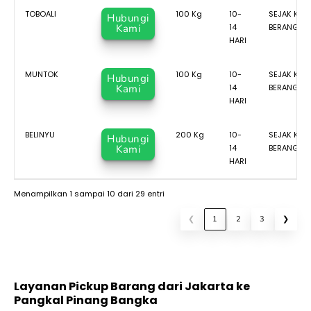
TOBOALI
100 Kg
10-
SEJAK KAP
Hubungi
Kami
14
BERANGKA
HARI
MUNTOK
100 Kg
10-
SEJAK KAP
Hubungi
Kami
14
BERANGKA
HARI
BELINYU
200 Kg
10-
SEJAK KAP
Hubungi
Kami
14
BERANGKA
HARI
Menampilkan 1 sampai 10 dari 29 entri
❮
1
2
3
❯
Layanan Pickup Barang dari Jakarta ke
Pangkal Pinang Bangka