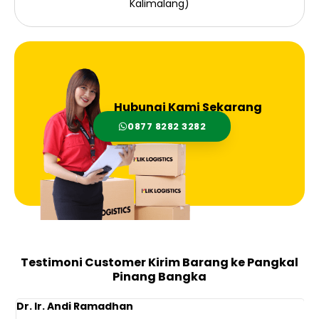
Kalimalang)
Hubungi Kami Sekarang
0877 8282 3282
Testimoni Customer Kirim Barang ke Pangkal
Pinang Bangka
Dr. Ir. Andi Ramadhan
C