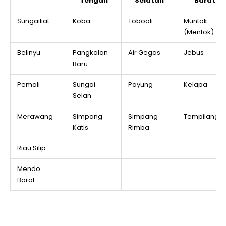
Tengah
Selatan
Barat
Sungailiat
Koba
Toboali
Muntok
(Mentok)
Belinyu
Pangkalan
Air Gegas
Jebus
Baru
Pemali
Sungai
Payung
Kelapa
Selan
Merawang
Simpang
Simpang
Tempilang
Katis
Rimba
Riau Silip
Mendo
Barat