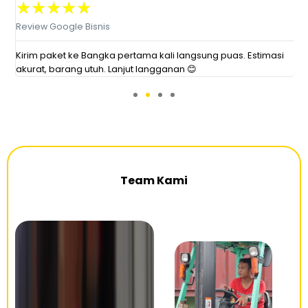
★
★
★
★
★
Review Google Bisnis
R
,
Kirim paket ke Bangka pertama kali langsung puas. Estimasi
B
akurat, barang utuh. Lanjut langganan 😊
g
Team Kami