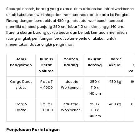
Sebagai contoh, barang yang akan dikirim adalah industrial workbench
untuk kebutuhan workshop dan maintenance dari Jakarta ke Pangkal
Pinang dengan berat aktual 480 kg. Industrial workbench tersebut
memiliki dimensi panjang 250 cm, lebar 110 cm, dan tinggi 140 cm.
Karena ukuran barang cukup besar dan bentuk kemasan memakan
ruang angkut, perhitungan berat volume perlu dilakukan untuk
menentukan dasar ongkir pengiriman.
Jenis
Rumus
Contoh
Ukuran
Berat
Has
Pengiriman
Berat
Barang
Barang
Aktual
Ber
Volume
Volu
Cargo Darat
P x L x T
Industrial
250 x
480 kg
963 
/ Laut
÷ 4000
Workbench
110 x
140 cm
Cargo
P x L x T
Industrial
250 x
480 kg
642 
Udara
÷ 6000
Workbench
110 x
140 cm
Penjelasan Perhitungan