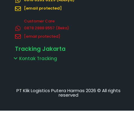
f
[email protected]
Customer Care
0878 2888 8557‬ (Beka)
[email protected]
Tracking Jakarta
Kontak Tracking
PT Klik Logistics Putera Harmas 2026 © All rights
reserved