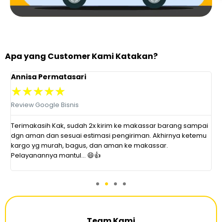
Apa yang Customer Kami Katakan?
Annisa Permatasari
D
★
★
★
★
★
Review Google Bisnis
R
at
Terimakasih Kak, sudah 2x kirim ke makassar barang sampai
P
dgn aman dan sesuai estimasi pengiriman. Akhirnya ketemu
r
kargo yg murah, bagus, dan aman ke makassar.
s
Pelayanannya mantul... 😄👍
d
Team Kami