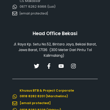
CS Makassar
0877 8282 8988 (Lusi)
[email protected]
Head Office Bekasi
Jl. Raya Kp. Setu No.52, Bintara Jaya, Bekasi Barat,
Jawa Barat, 17136 (300 Meter Dari Pintu Tol
Kalimalang)
T
F
Y
I
w
a
o
n
i
c
u
s
t
e
t
t
t
b
u
a
Khusus BTB & Project Corporate
e
o
b
g
0818 8282 8201 (Marchelino)
r
o
e
r
k
a
[email protected]
-
m
0818 8282 8229 (Abbiyu)