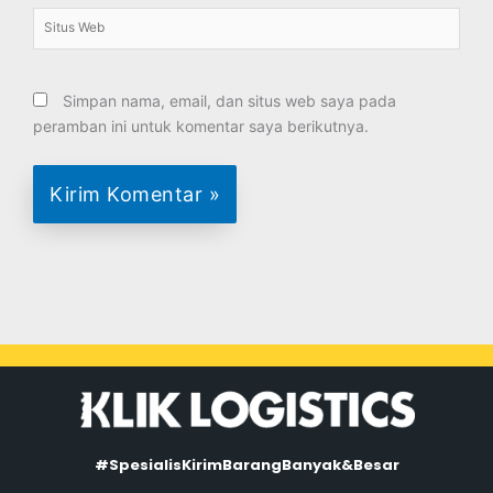
Situs
Web
Simpan nama, email, dan situs web saya pada
peramban ini untuk komentar saya berikutnya.
#SpesialisKirimBarangBanyak&Besar