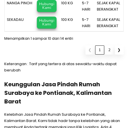
NANGA PINOH
100 KG
5-7
SEJAK KAPAL
Hubungi
Kami
HARI
BERANGKAT
SEKADAU
100 KG
5-7
SEJAK KAPAL
Hubungi
Kami
HARI
BERANGKAT
Menampilkan 1 sampai 10 dari 14 entri
❮
1
2
❯
Keterangan : Tarif yang tertera di atas sewaktu-waktu dapat
berubah
Keunggulan Jasa Pindah Rumah
Surabaya ke Pontianak, Kalimantan
Barat
Kelebihan Jasa Pindah Rumah Surabaya ke Pontianak,
Kalimantan Barat. Kami tidak hadir tanpa kelebihan yang akan
membuat Anda tertarik memakai jasa Klik Logistics. Ada 4