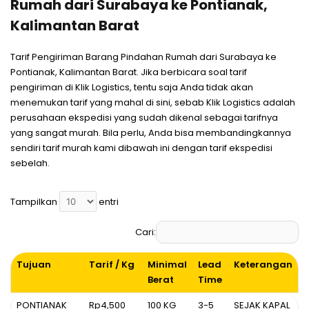
Rumah dari Surabaya ke Pontianak,
Kalimantan Barat
Tarif Pengiriman Barang Pindahan Rumah dari Surabaya ke
Pontianak, Kalimantan Barat. Jika berbicara soal tarif
pengiriman di Klik Logistics, tentu saja Anda tidak akan
menemukan tarif yang mahal di sini, sebab Klik Logistics adalah
perusahaan ekspedisi yang sudah dikenal sebagai tarifnya
yang sangat murah. Bila perlu, Anda bisa membandingkannya
sendiri tarif murah kami dibawah ini dengan tarif ekspedisi
sebelah.
Tampilkan
entri
Cari:
Tujuan
Tarif / Kg
Minimal
Lead
Keterangan
Berat
Time
Tujuan
Tarif / Kg
Minimal
Lead
Keterangan
PONTIANAK
Rp4,500
100 KG
3-5
SEJAK KAPAL