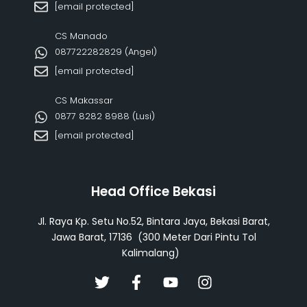
[email protected]
CS Manado
087722282829 (Angel)
[email protected]
CS Makassar
0877 8282 8988 (Lusi)
[email protected]
Head Office Bekasi
Jl. Raya Kp. Setu No.52, Bintara Jaya, Bekasi Barat,
Jawa Barat, 17136 (300 Meter Dari Pintu Tol
Kalimalang)
T
F
Y
I
w
a
o
n