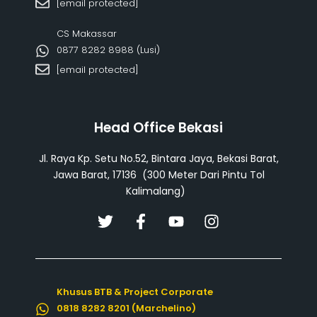
[email protected]
CS Makassar
0877 8282 8988 (Lusi)
[email protected]
Head Office Bekasi
Jl. Raya Kp. Setu No.52, Bintara Jaya, Bekasi Barat,
Jawa Barat, 17136 (300 Meter Dari Pintu Tol
Kalimalang)
T
F
Y
I
w
a
o
n
i
c
u
s
t
e
t
t
t
b
u
a
Khusus BTB & Project Corporate
e
o
b
g
0818 8282 8201 (Marchelino)
r
o
e
r