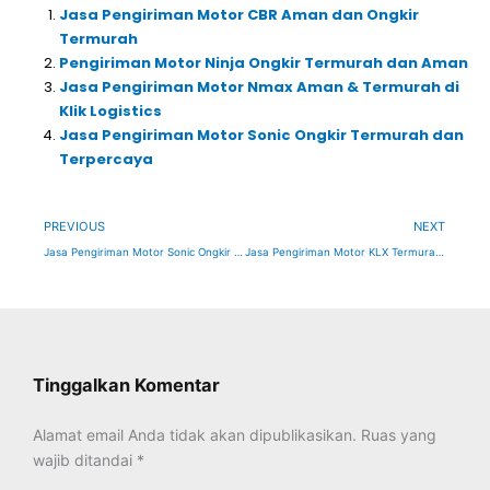
Jasa Pengiriman Motor CBR Aman dan Ongkir
Termurah
Pengiriman Motor Ninja Ongkir Termurah dan Aman
Jasa Pengiriman Motor Nmax Aman & Termurah di
Klik Logistics
Jasa Pengiriman Motor Sonic Ongkir Termurah dan
Terpercaya
Prev
Ne
PREVIOUS
NEXT
Jasa Pengiriman Motor Sonic Ongkir Termurah dan Terpercaya
Jasa Pengiriman Motor KLX Termurah ke Seluruh Indonesia Dimana?
Tinggalkan Komentar
Alamat email Anda tidak akan dipublikasikan.
Ruas yang
wajib ditandai
*