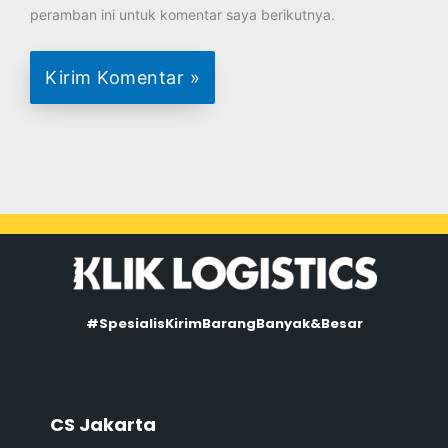
peramban ini untuk komentar saya berikutnya.
#SpesialisKirimBarangBanyak&Besar
CS Jakarta