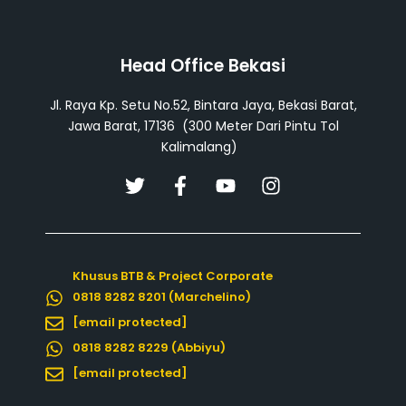
Head Office Bekasi
Jl. Raya Kp. Setu No.52, Bintara Jaya, Bekasi Barat,
Jawa Barat, 17136 (300 Meter Dari Pintu Tol
Kalimalang)
T
F
Y
I
w
a
o
n
i
c
u
s
t
e
t
t
t
b
u
a
Khusus BTB & Project Corporate
e
o
b
g
0818 8282 8201 (Marchelino)
r
o
e
r
k
a
[email protected]
-
m
0818 8282 8229 (Abbiyu)
f
[email protected]