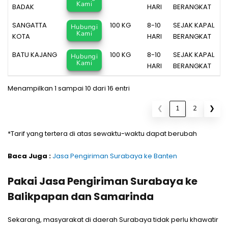
Kami
BADAK
HARI
BERANGKAT
SANGATTA
100 KG
8-10
SEJAK KAPAL
Hubungi
Kami
KOTA
HARI
BERANGKAT
BATU KAJANG
100 KG
8-10
SEJAK KAPAL
Hubungi
Kami
HARI
BERANGKAT
Menampilkan 1 sampai 10 dari 16 entri
❮
1
2
❯
*Tarif yang tertera di atas sewaktu-waktu dapat berubah
Baca Juga :
Jasa Pengiriman Surabaya ke Banten
Pakai Jasa Pengiriman Surabaya ke
Balikpapan dan Samarinda
Sekarang, masyarakat di daerah Surabaya tidak perlu khawatir