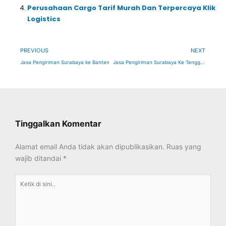
Perusahaan Cargo Tarif Murah Dan Terpercaya Klik
Logistics
Prev
Ne
PREVIOUS
NEXT
Jasa Pengiriman Surabaya ke Banten
Jasa Pengiriman Surabaya Ke Tenggarong dan Handil, Kalimantan Timur
Tinggalkan Komentar
Alamat email Anda tidak akan dipublikasikan.
Ruas yang
wajib ditandai
*
Ketik
di
sini..