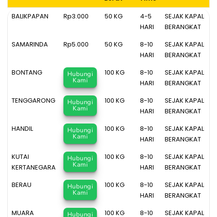
Tujuan
Tarif/Kg
Minimal
Lead
Keterangan
BALIKPAPAN
Rp3.000
50 KG
4-5
SEJAK KAPAL
Berat
Time
HARI
BERANGKAT
SAMARINDA
Rp5.000
50 KG
8-10
SEJAK KAPAL
HARI
BERANGKAT
BONTANG
100 KG
8-10
SEJAK KAPAL
Hubungi
Kami
HARI
BERANGKAT
TENGGARONG
100 KG
8-10
SEJAK KAPAL
Hubungi
Kami
HARI
BERANGKAT
HANDIL
100 KG
8-10
SEJAK KAPAL
Hubungi
Kami
HARI
BERANGKAT
KUTAI
100 KG
8-10
SEJAK KAPAL
Hubungi
Kami
KERTANEGARA
HARI
BERANGKAT
BERAU
100 KG
8-10
SEJAK KAPAL
Hubungi
Kami
HARI
BERANGKAT
MUARA
100 KG
8-10
SEJAK KAPAL
Hubungi