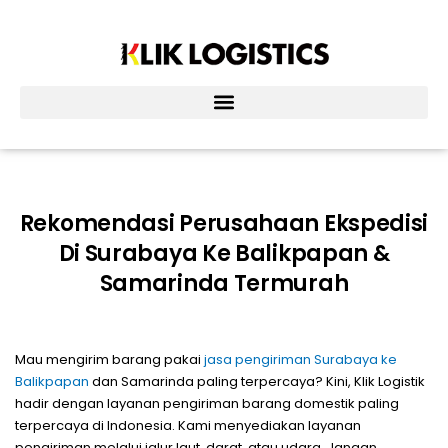
Lewati
ke
konten
Rekomendasi Perusahaan Ekspedisi
Di Surabaya Ke Balikpapan &
Samarinda Termurah
Mau mengirim barang pakai
jasa pengiriman Surabaya ke
Balikpapan
dan Samarinda paling terpercaya? Kini, Klik Logistik
hadir dengan layanan pengiriman barang domestik paling
terpercaya di Indonesia. Kami menyediakan layanan
pengiriman melalui jalur laut, darat, atau udara. Jangan