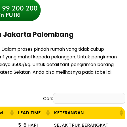
n Jakarta Palembang
. Dalam proses pindah rumah yang tidak cukup
rif yang mahal kepada pelanggan. Untuk pengiriman
aya 3500/kg. Untuk detail tarif pengiriman barang
matera Selatan, Anda bisa melihatnya pada tabel di
Cari:
IM
LEAD TIME
KETERANGAN
IM
LEAD TIME
KETERANGAN
5-6 HARI
SEJAK TRUK BERANGKAT