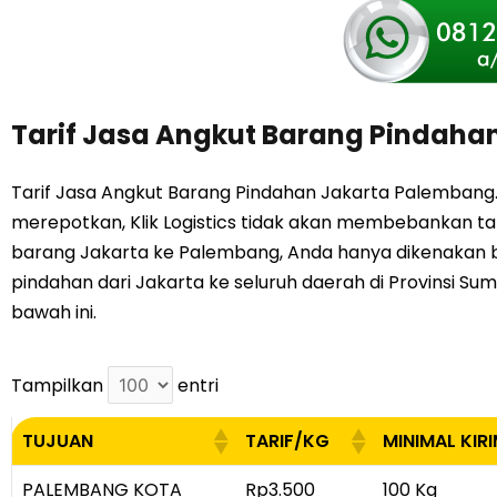
Tarif Jasa Angkut Barang Pindaha
Tarif Jasa Angkut Barang Pindahan Jakarta Palembang
merepotkan, Klik Logistics tidak akan membebankan ta
barang Jakarta ke Palembang, Anda hanya dikenakan bi
pindahan dari Jakarta ke seluruh daerah di Provinsi Su
bawah ini.
Tampilkan
entri
TUJUAN
TARIF/KG
MINIMAL KIR
TUJUAN
TARIF/KG
MINIMAL KIR
PALEMBANG KOTA
Rp3.500
100 Kg