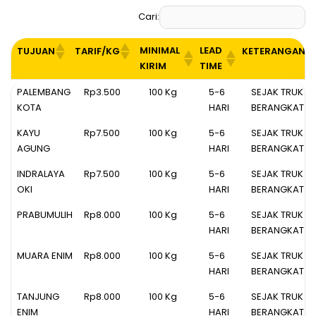
Cari:
MINIMAL
LEAD
TUJUAN
TARIF/KG
KETERANGAN
KIRIM
TIME
MINIMAL
LEAD
TUJUAN
TARIF/KG
KETERANGAN
PALEMBANG
Rp3.500
100 Kg
5-6
SEJAK TRUK
KIRIM
TIME
KOTA
HARI
BERANGKAT
KAYU
Rp7.500
100 Kg
5-6
SEJAK TRUK
AGUNG
HARI
BERANGKAT
INDRALAYA
Rp7.500
100 Kg
5-6
SEJAK TRUK
OKI
HARI
BERANGKAT
PRABUMULIH
Rp8.000
100 Kg
5-6
SEJAK TRUK
HARI
BERANGKAT
MUARA ENIM
Rp8.000
100 Kg
5-6
SEJAK TRUK
HARI
BERANGKAT
TANJUNG
Rp8.000
100 Kg
5-6
SEJAK TRUK
ENIM
HARI
BERANGKAT