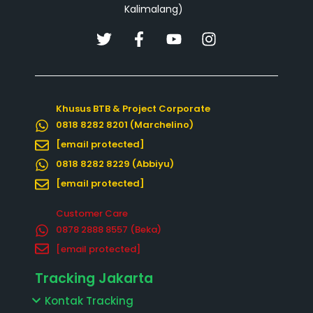
Kalimalang)
T
F
Y
I
w
a
o
n
i
c
u
s
t
e
t
t
t
b
u
a
Khusus BTB & Project Corporate
e
o
b
g
0818 8282 8201 (Marchelino)
r
o
e
r
k
a
[email protected]
-
m
0818 8282 8229 (Abbiyu)
f
[email protected]
Customer Care
0878 2888 8557‬ (Beka)
[email protected]
Tracking Jakarta
Kontak Tracking