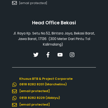
[email protected]
Head Office Bekasi
Jl. Raya Kp. Setu No.52, Bintara Jaya, Bekasi Barat,
Jawa Barat, 17136 (300 Meter Dari Pintu Tol
Kalimalang)
T
F
Y
I
w
a
o
n
i
c
u
s
t
e
t
t
t
b
u
a
Khusus BTB & Project Corporate
e
o
b
g
0818 8282 8201 (Marchelino)
r
o
e
r
k
a
[email protected]
-
m
0818 8282 8229 (Abbiyu)
f
[email protected]