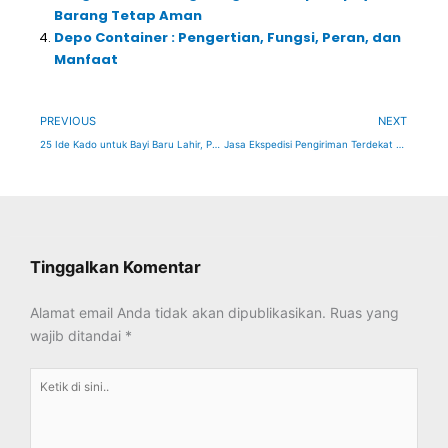
Barang Tetap Aman
Depo Container : Pengertian, Fungsi, Peran, dan
Manfaat
Prev
Ne
PREVIOUS
NEXT
25 Ide Kado untuk Bayi Baru Lahir, Praktis dan Penuh Manfaat!
Jasa Ekspedisi Pengiriman Terdekat di Jakarta Barat, DKI Jakarta (Bisa COD)
Tinggalkan Komentar
Alamat email Anda tidak akan dipublikasikan.
Ruas yang
wajib ditandai
*
Ketik
di
sini..