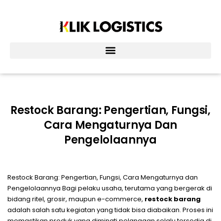
Lewati
ke
konten
Restock Barang: Pengertian, Fungsi,
Cara Mengaturnya Dan
Pengelolaannya
Restock Barang: Pengertian, Fungsi, Cara Mengaturnya dan
Pengelolaannya Bagi pelaku usaha, terutama yang bergerak di
bidang ritel, grosir, maupun e-commerce,
restock barang
adalah salah satu kegiatan yang tidak bisa diabaikan. Proses ini
memastikan produk yang diminati pelanggan selalu tersedia di