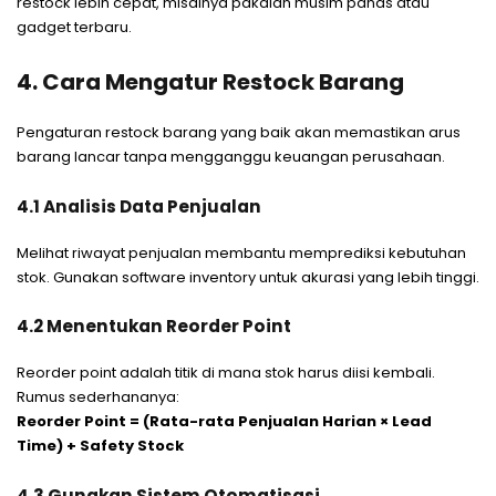
restock lebih cepat, misalnya pakaian musim panas atau
gadget terbaru.
4. Cara Mengatur Restock Barang
Pengaturan restock barang yang baik akan memastikan arus
barang lancar tanpa mengganggu keuangan perusahaan.
4.1 Analisis Data Penjualan
Melihat riwayat penjualan membantu memprediksi kebutuhan
stok. Gunakan software inventory untuk akurasi yang lebih tinggi.
4.2 Menentukan Reorder Point
Reorder point adalah titik di mana stok harus diisi kembali.
Rumus sederhananya:
Reorder Point = (Rata-rata Penjualan Harian × Lead
Time) + Safety Stock
4.3 Gunakan Sistem Otomatisasi